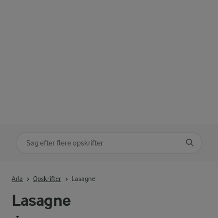
Søg på kategori
Indtast søgeord for at søge
Arla
Opskrifter
Lasagne
Lasagne