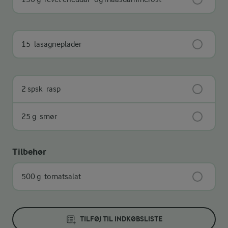
15
lasagneplader
2 spsk
rasp
25 g
smør
Tilbehør
500 g
tomatsalat
TILFØJ TIL INDKØBSLISTE