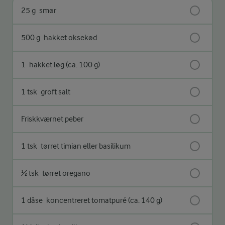
25 g
smør
500 g
hakket oksekød
1
hakket løg (ca. 100 g)
1 tsk
groft salt
Friskkværnet peber
1 tsk
tørret timian eller basilikum
½ tsk
tørret oregano
1 dåse
koncentreret tomatpuré (ca. 140 g)