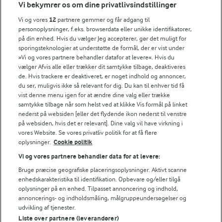
Lad lasagnen hvile tildækket på køkkenbordet i ca.
Vi bekymrer os om dine privatlivsindstillinger
10 min.
Vi og vores
12
partnere gemmer og får adgang til
personoplysninger, f.eks. browserdata eller unikke identifikatorer,
på din enhed. Hvis du vælger Jeg accepterer, gør det muligt for
sporingsteknologier at understøtte de formål, der er vist under
Bedømmelse
»Vi og vores partnere behandler datafor at levere«. Hvis du
vælger Afvis alle eller trækker dit samtykke tilbage, deaktiveres
1
2
3
4
5
de. Hvis trackere er deaktiveret, er noget indhold og annoncer,
du ser, muligvis ikke så relevant for dig. Du kan til enhver tid få
vist denne menu igen for at ændre dine valg eller trække
samtykke tilbage når som helst ved at klikke Vis formål på linket
Tips til opskriften
nederst på websiden [eller det flydende ikon nederst til venstre
på websiden, hvis det er relevant]. Dine valg vil have virkning i
Vi ved, at det tit er de små ting, der gør forskellen i
vores Website. Se vores privatliv politik for at få flere
køkkenet. Derfor deler vi de tips, vi selv bruger, når vi
oplysninger.
Cookie politik
laver mad og udvikler opskrifter.
Vi og vores partnere behandler data for at levere:
Bruge præcise geografiske placeringsoplysninger. Aktivt scanne
enhedskarakteristika til identifikation. Opbevare og/eller tilgå
FRYSETIP
oplysninger på en enhed. Tilpasset annoncering og indhold,
annoncerings- og indholdsmåling, målgruppeundersøgelser og
Lasagnen kan fryses inden bagning – tø den op i køleskabet, i
udvikling af tjenester.
Liste over partnere (leverandører)