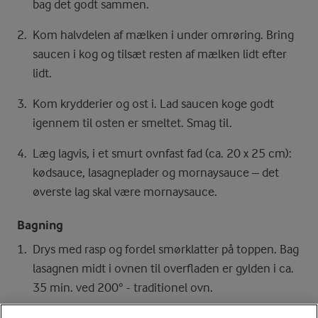
bag det godt sammen.
Kom halvdelen af mælken i under omrøring. Bring
saucen i kog og tilsæt resten af mælken lidt efter
lidt.
Kom krydderier og ost i. Lad saucen koge godt
igennem til osten er smeltet. Smag til.
Læg lagvis, i et smurt ovnfast fad (ca. 20 x 25 cm):
kødsauce, lasagneplader og mornaysauce – det
øverste lag skal være mornaysauce.
Bagning
Drys med rasp og fordel smørklatter på toppen. Bag
lasagnen midt i ovnen til overfladen er gylden i ca.
35 min. ved 200° - traditionel ovn.