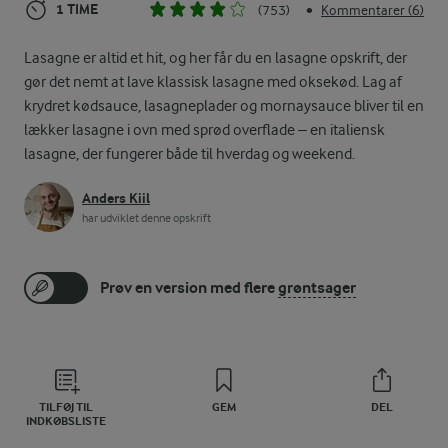
1 TIME
(753)
Kommentarer (6)
•
Lasagne er altid et hit, og her får du en lasagne opskrift, der
gør det nemt at lave klassisk lasagne med oksekød. Lag af
krydret kødsauce, lasagneplader og mornaysauce bliver til en
lækker lasagne i ovn med sprød overflade – en italiensk
lasagne, der fungerer både til hverdag og weekend.
Anders Kiil
har udviklet denne opskrift
Prøv en version med flere
grøntsager
TILFØJ TIL
GEM
DEL
INDKØBSLISTE