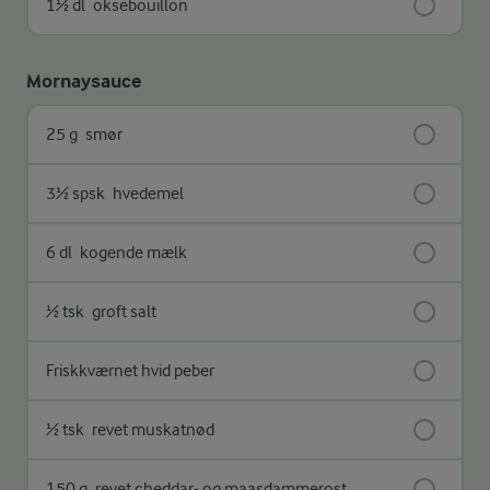
1½ dl
oksebouillon
Mornaysauce
25 g
smør
3½ spsk
hvedemel
6 dl
kogende mælk
½ tsk
groft salt
Friskkværnet hvid peber
½ tsk
revet muskatnød
150 g
revet cheddar- og maasdammerost