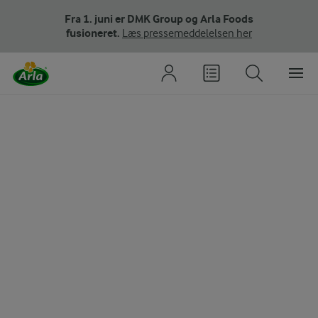
Fra 1. juni er DMK Group og Arla Foods
fusioneret.
Læs pressemeddelelsen her