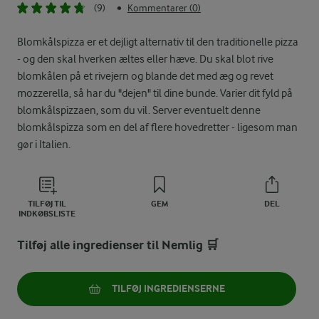
(9)
Kommentarer (0)
•
Blomkålspizza er et dejligt alternativ til den traditionelle pizza
- og den skal hverken æltes eller hæve. Du skal blot rive
blomkålen på et rivejern og blande det med æg og revet
mozzerella, så har du "dejen" til dine bunde. Varier dit fyld på
blomkålspizzaen, som du vil. Server eventuelt denne
blomkålspizza som en del af flere hovedretter - ligesom man
gør i Italien.
TILFØJ TIL
GEM
DEL
INDKØBSLISTE
Tilføj alle ingredienser til Nemlig 🛒
TILFØJ INGREDIENSERNE