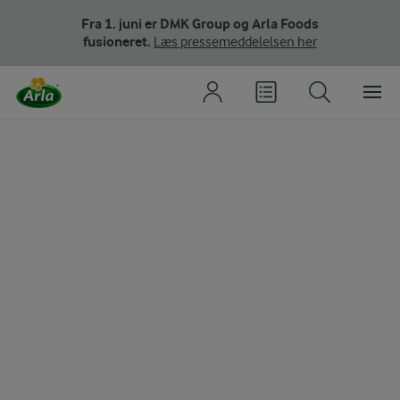
Fra 1. juni er DMK Group og Arla Foods
fusioneret.
Læs pressemeddelelsen her