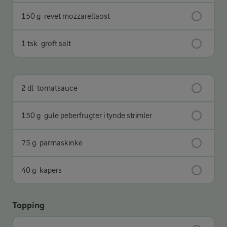
150 g
revet mozzarellaost
1 tsk
groft salt
2 dl
tomatsauce
150 g
gule peberfrugter i tynde strimler
75 g
parmaskinke
40 g
kapers
Topping