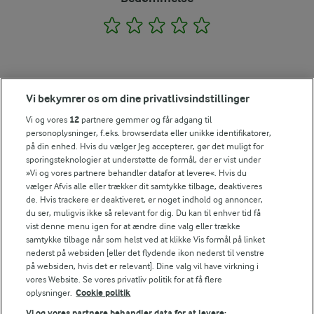
1
2
3
4
5
Tips til opskriften
Vi bekymrer os om dine privatlivsindstillinger
Vi ved, at det tit er de små ting, der gør forskellen i
Vi og vores
12
partnere gemmer og får adgang til
køkkenet. Derfor deler vi de tips, vi selv bruger, når vi
personoplysninger, f.eks. browserdata eller unikke identifikatorer,
laver mad og udvikler opskrifter.
på din enhed. Hvis du vælger Jeg accepterer, gør det muligt for
sporingsteknologier at understøtte de formål, der er vist under
»Vi og vores partnere behandler datafor at levere«. Hvis du
vælger Afvis alle eller trækker dit samtykke tilbage, deaktiveres
TIP
de. Hvis trackere er deaktiveret, er noget indhold og annoncer,
du ser, muligvis ikke så relevant for dig. Du kan til enhver tid få
Brug evt. '
blomkålsris
' i stedet for revet blomkål. Det er nemt o
vist denne menu igen for at ændre dine valg eller trække
NÆRINGSINDHOLD, PR 100 G
samtykke tilbage når som helst ved at klikke Vis formål på linket
nederst på websiden [eller det flydende ikon nederst til venstre
på websiden, hvis det er relevant]. Dine valg vil have virkning i
Energiindhold:
vores Website. Se vores privatliv politik for at få flere
oplysninger.
Cookie politik
323 kJ / 77 kcal
Vi og vores partnere behandler data for at levere: