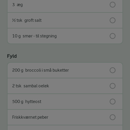
3
æg
½ tsk
groft salt
10 g
smør - til stegning
Fyld
200 g
broccoli i små buketter
2 tsk
sambal oelek
500 g
hytteost
Friskkværnet peber