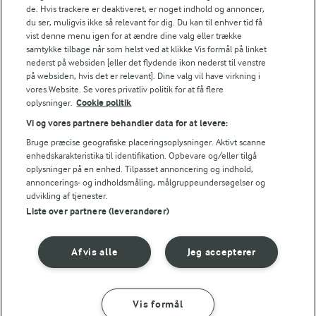
de. Hvis trackere er deaktiveret, er noget indhold og annoncer,
du ser, muligvis ikke så relevant for dig. Du kan til enhver tid få
Energifordeling
vist denne menu igen for at ændre dine valg eller trække
samtykke tilbage når som helst ved at klikke Vis formål på linket
nederst på websiden [eller det flydende ikon nederst til venstre
ENERGI PR 100 G
på websiden, hvis det er relevant]. Dine valg vil have virkning i
vores Website. Se vores privatliv politik for at få flere
oplysninger.
Cookie politik
0,8 g
Fiber:
Vi og vores partnere behandler data for at levere:
Bruge præcise geografiske placeringsoplysninger. Aktivt scanne
8,4 g
Protein:
enhedskarakteristika til identifikation. Opbevare og/eller tilgå
oplysninger på en enhed. Tilpasset annoncering og indhold,
3,5 g
Fedt:
annoncerings- og indholdsmåling, målgruppeundersøgelser og
udvikling af tjenester.
Liste over partnere (leverandører)
7,7 g
Kulhydrat:
Afvis alle
Jeg accepterer
Vis formål
SÅDAN GØR DU
INGREDIENSER