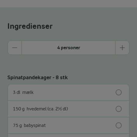
Ingredienser
4 personer
Spinatpandekager - 8 stk
3 dl
mælk
150 g
hvedemel (ca. 2½ dl)
75 g
babyspinat