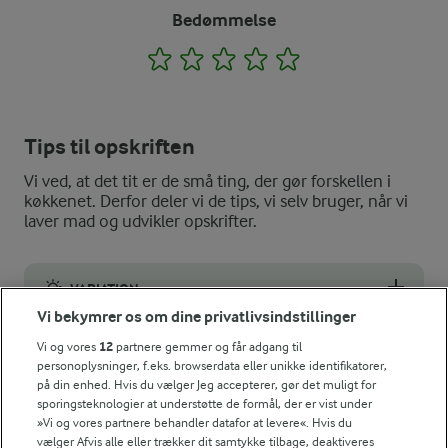
Bedømmelse
1
2
3
4
5
Tips til opskriften
Vi ved, at det tit er de små ting, der gør forskellen i
køkkenet. Derfor deler vi de tips, vi selv bruger, når vi
laver mad og udvikler opskrifter.
VARIATION
Vi bekymrer os om dine privatlivsindstillinger
Spinatpandekagerne smager også godt med kålsalat, hytteost o
Vi og vores
12
partnere gemmer og får adgang til
NÆRINGSINDHOLD, PR 100 G
personoplysninger, f.eks. browserdata eller unikke identifikatorer,
på din enhed. Hvis du vælger Jeg accepterer, gør det muligt for
sporingsteknologier at understøtte de formål, der er vist under
Energiindhold:
Lyst til flere spinatpandekager....se vore opskrift
»Vi og vores partnere behandler datafor at levere«. Hvis du
med fyld af kylling her.
vælger Afvis alle eller trækker dit samtykke tilbage, deaktiveres
403 kJ / 96 kcal