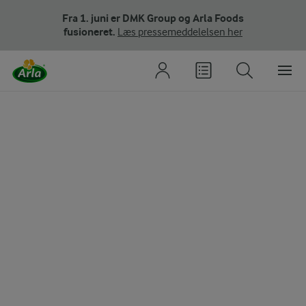
Fra 1. juni er DMK Group og Arla Foods
fusioneret.
Læs pressemeddelelsen her