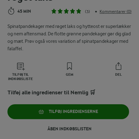
45 MIN
(3)
Kommentarer (0)
•
Spinatpandekager med røget laks og hytteost er superlækker
og nem aftensmad. De flotte grønne pandekager gør dig glad
og mæt. Prøv også vores variation af spinatpandekager med
falaffel.
TILFØJ TIL
GEM
DEL
INDKØBSLISTE
Tilføj alle ingredienser til Nemlig 🛒
TILFØJ INGREDIENSERNE
ÅBEN INDKØBSLISTEN