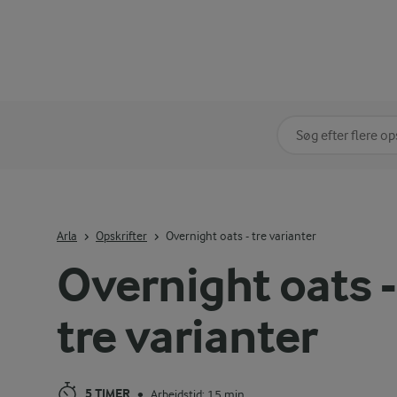
Søg på kategori
Indtast søgeord for 
Arla
Opskrifter
Overnight oats - tre varianter
Overnight oats -
tre varianter
5 TIMER
Arbejdstid: 15 min
•