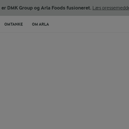
ni er DMK Group og Arla Foods fusioneret.
Læs pressemedde
OMTANKE
OM ARLA