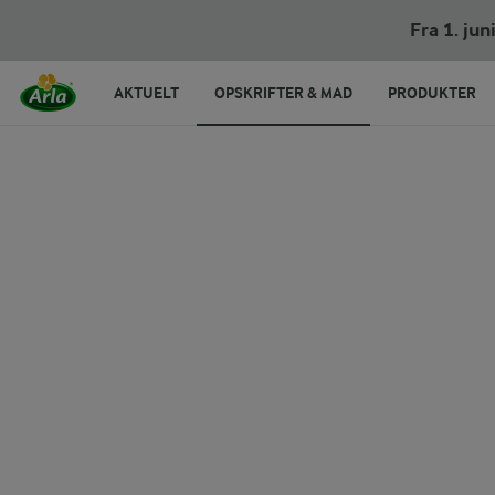
Overnight oats - tre varianter
Fra 1. ju
AKTUELT
OPSKRIFTER & MAD
PRODUKTER