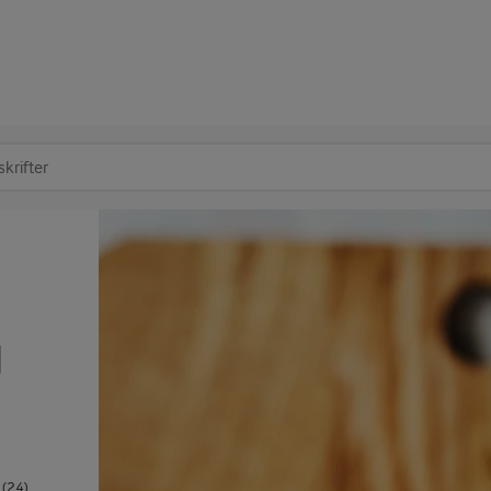
at søge
g
(24)