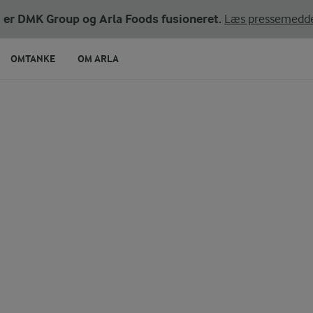
ni er DMK Group og Arla Foods fusioneret.
Læs pressemedde
OMTANKE
OM ARLA