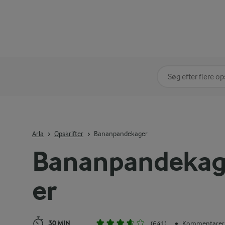
Søg på kategori
Indtast søgeord for 
Arla
Opskrifter
Bananpandekager
Bananpandeka
er
30 MIN
(641)
Kommentarer 
•