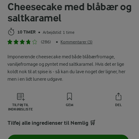
Cheesecake med blåbær og
saltkaramel
10 TIMER
Arbejdstid: 1 time
•
(286)
Kommentarer (3)
•
Imponerende cheesecake med både blåbærfromage,
vaniljefromage og pyntet med saltkaramel. Hvis det er lige
koldt nok til at spise is - så kan du lave noget der ligner, her
men i en lidt lunere udgave.
TILFØJ TIL
GEM
DEL
INDKØBSLISTE
Tilføj alle ingredienser til Nemlig 🛒