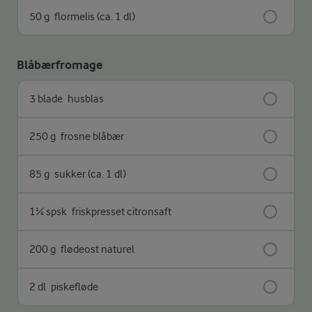
50 g
flormelis (ca. 1 dl)
Blåbærfromage
3 blade
husblas
250 g
frosne blåbær
85 g
sukker (ca. 1 dl)
1¼ spsk
friskpresset citronsaft
200 g
flødeost naturel
2 dl
piskefløde