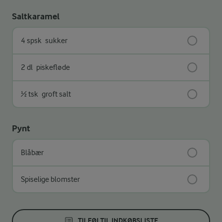
Saltkaramel
4 spsk
sukker
2 dl
piskefløde
½ tsk
groft salt
Pynt
Blåbær
Spiselige blomster
TILFØJ TIL INDKØBSLISTE