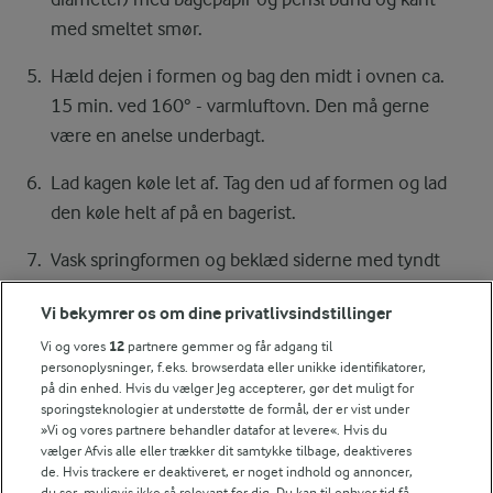
med smeltet smør.
Hæld dejen i formen og bag den midt i ovnen ca.
15 min. ved 160° - varmluftovn. Den må gerne
være en anelse underbagt.
Lad kagen køle let af. Tag den ud af formen og lad
den køle helt af på en bagerist.
Vask springformen og beklæd siderne med tyndt
plastik eller film. Kom chokoladebunden tilbage i
Vi bekymrer os om dine privatlivsindstillinger
springformen.
Vi og vores
12
partnere gemmer og får adgang til
personoplysninger, f.eks. browserdata eller unikke identifikatorer,
Vaniljefromage
på din enhed. Hvis du vælger Jeg accepterer, gør det muligt for
Læg husblassen i blød i koldt vand i ca. 10 min.
sporingsteknologier at understøtte de formål, der er vist under
»Vi og vores partnere behandler datafor at levere«. Hvis du
vælger Afvis alle eller trækker dit samtykke tilbage, deaktiveres
Rør flødeosten sammen med æggeblommer,
de. Hvis trackere er deaktiveret, er noget indhold og annoncer,
creme fraiche, vaniljekorn, citronskal og -saft.
du ser, muligvis ikke så relevant for dig. Du kan til enhver tid få