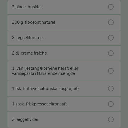
3 blade
husblas
200 g
flødeost naturel
2
æggeblommer
2 dl
creme fraiche
1
vaniljestang (kornene heraf) eller
vaniljepasta i tilsvarende mængde
1 tsk
fintrevet citronskal (usprøjtet)
1 spsk
friskpresset citronsaft
2
æggehvider