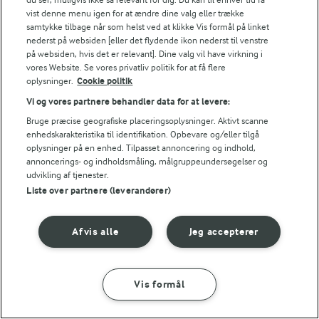
vist denne menu igen for at ændre dine valg eller trække
Træk husblassen op af vandet med det vand som
samtykke tilbage når som helst ved at klikke Vis formål på linket
nederst på websiden [eller det flydende ikon nederst til venstre
hænger ved og smelt den i vandbad. Rør
på websiden, hvis det er relevant]. Dine valg vil have virkning i
husblassen med lidt af flødeostblandingen og vend
vores Website. Se vores privatliv politik for at få flere
oplysninger.
Cookie politik
den i resten.
Vi og vores partnere behandler data for at levere:
Pisk hviderne stive, tilsæt flormelis og pisk i
Bruge præcise geografiske placeringsoplysninger. Aktivt scanne
yderligere ca. 2 min. Vend de stiftpiskede hvider i
enhedskarakteristika til identifikation. Opbevare og/eller tilgå
oplysninger på en enhed. Tilpasset annoncering og indhold,
flødeostblandingen.
annoncerings- og indholdsmåling, målgruppeundersøgelser og
udvikling af tjenester.
Hæld fromagen over chokoladebunden og stil den
Liste over partnere (leverandører)
tildækket i køleskabet i ca. 1 time.
Afvis alle
Jeg accepterer
Det er vigtigt at den hvide fromage har sat sig inden
blåbærfromagen hældes over.
Vis formål
Blåbærfromage
SÅDAN GØR DU
INGREDIENSER
Læg husblassen i blød i koldt vand i ca. 10 min.