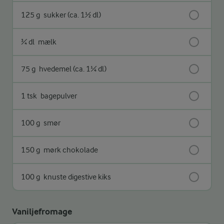
125 g
sukker (ca. 1½ dl)
¾ dl
mælk
75 g
hvedemel (ca. 1¼ dl)
1 tsk
bagepulver
100 g
smør
150 g
mørk chokolade
100 g
knuste digestive kiks
Vaniljefromage