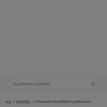
Søg på kategori
Indtast søgeord for at søge
Arla
Opskrifter
Cheesecake med blåbær og saltkaramel