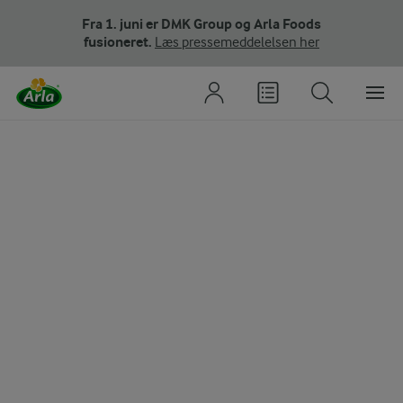
Fra 1. juni er DMK Group og Arla Foods
fusioneret.
Læs pressemeddelelsen her