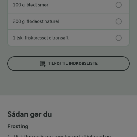
100 g
blødt smør
200 g
flødeost naturel
1 tsk
friskpresset citronsaft
TILFØJ TIL INDKØBSLISTE
Sådan gør du
Frosting
Pisk flormelis og smør lys og luftigt med en