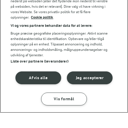
nederst på websiden [eller det flydende ikon nederst til venstre
på websiden, hvis det er relevant]. Dine valg vil have virkning i
Energiindhold:
Prøv flere af vores opskrifter
vores Website. Se vores privatliv politik for at få flere
oplysninger.
Cookie politik
1691 kJ / 404 kcal
Vi og vores partnere behandler data for at levere:
Energifordeling
Bruge præcise geografiske placeringsoplysninger. Aktivt scanne
enhedskarakteristika til identifikation. Opbevare og/eller tilgå
oplysninger på en enhed. Tilpasset annoncering og indhold,
ENERGI PR 100 G
annoncerings- og indholdsmåling, målgruppeundersøgelser og
udvikling af tjenester.
Liste over partnere (leverandører)
0 g
Fiber:
2,1 g
Protein:
Afvis alle
Jeg accepterer
26 g
Fedt:
Vis formål
SÅDAN GØR DU
INGREDIENSER
40,8 g
Kulhydrat:
15 MIN