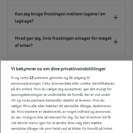
Kan jeg bruge frostingen mellem lagene i en
lagkage?
Hvad gør jeg, hvis frostingen smager for meget
af smør?
Kan jeg lave en laktosefri version?
Vi bekymrer os om dine privatlivsindstillinger
Vi og vores
12
partnere gemmer og får adgang til
Kan jeg tilsætte vanilje, kakao eller andre
personoplysninger, f.eks. browserdata eller unikke identifikatorer,
smagsgivere?
på din enhed. Hvis du vælger Jeg accepterer, gør det muligt for
sporingsteknologier at understøtte de formål, der er vist under
»Vi og vores partnere behandler datafor at levere«. Hvis du
Kan frostingen bruges under fondant?
vælger Afvis alle eller trækker dit samtykke tilbage, deaktiveres
de. Hvis trackere er deaktiveret, er noget indhold og annoncer,
du ser, muligvis ikke så relevant for dig. Du kan til enhver tid få
vist denne menu igen for at ændre dine valg eller trække
NÆRINGSINDHOLD, PR 100 G
samtykke tilbage når som helst ved at klikke Vis formål på linket