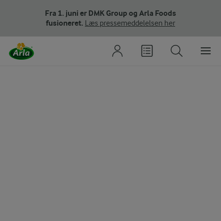
Fra 1. juni er DMK Group og Arla Foods
fusioneret.
Læs pressemeddelelsen her