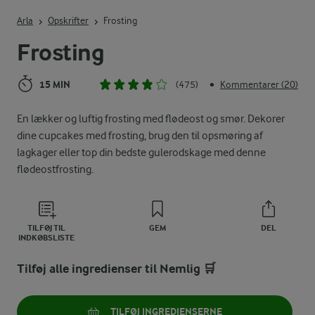
Indtast søgeord for at søge
Arla
Opskrifter
Frosting
Frosting
15 MIN
(475)
Kommentarer (20)
•
En lækker og luftig frosting med flødeost og smør. Dekorer
dine cupcakes med frosting, brug den til opsmøring af
lagkager eller top din bedste gulerodskage med denne
flødeostfrosting.
TILFØJ TIL
GEM
DEL
INDKØBSLISTE
Tilføj alle ingredienser til Nemlig 🛒
TILFØJ INGREDIENSERNE