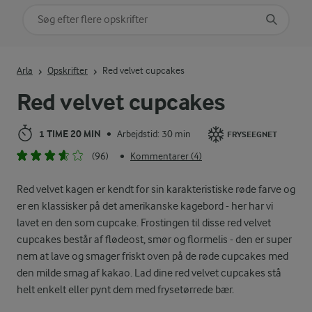
Søg på kategori
Indtast søgeord for at søge
Arla
Opskrifter
Red velvet cupcakes
Red velvet cupcakes
1 TIME 20 MIN
Arbejdstid: 30 min
•
FRYSEEGNET
(96)
Kommentarer (4)
•
Red velvet kagen er kendt for sin karakteristiske røde farve og
er en klassisker på det amerikanske kagebord - her har vi
lavet en den som cupcake. Frostingen til disse red velvet
cupcakes består af flødeost, smør og flormelis - den er super
nem at lave og smager friskt oven på de røde cupcakes med
den milde smag af kakao. Lad dine red velvet cupcakes stå
helt enkelt eller pynt dem med frysetørrede bær.