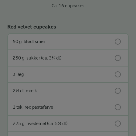
Ca. 16 cupcakes
Red velvet cupcakes
50 g
blødt smør
250 g
sukker (ca. 3¼ dl)
3
æg
2½ dl
mælk
1 tsk
rød pastafarve
275 g
hvedemel (ca. 5¼ dl)