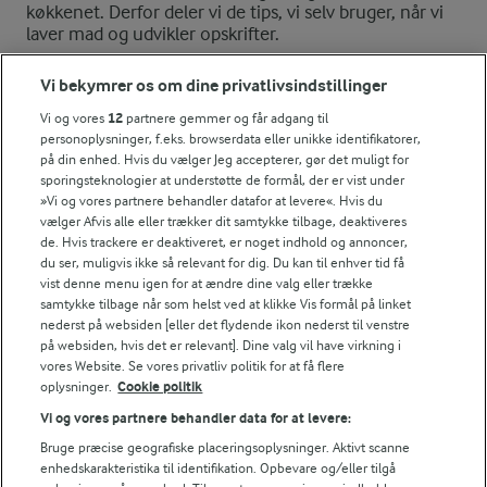
køkkenet. Derfor deler vi de tips, vi selv bruger, når vi
laver mad og udvikler opskrifter.
Vi bekymrer os om dine privatlivsindstillinger
SERVERINGSFORSLAG
Vi og vores
12
partnere gemmer og får adgang til
personoplysninger, f.eks. browserdata eller unikke identifikatorer,
Hvis du har lyst til at pynte dine red velvet cupcakes kan du bru
på din enhed. Hvis du vælger Jeg accepterer, gør det muligt for
sporingsteknologier at understøtte de formål, der er vist under
FRYSETIP
»Vi og vores partnere behandler datafor at levere«. Hvis du
vælger Afvis alle eller trækker dit samtykke tilbage, deaktiveres
Red velvet cupcakes kan fryses uden topping.
de. Hvis trackere er deaktiveret, er noget indhold og annoncer,
NÆRINGSINDHOLD, PR 100 G
du ser, muligvis ikke så relevant for dig. Du kan til enhver tid få
vist denne menu igen for at ændre dine valg eller trække
samtykke tilbage når som helst ved at klikke Vis formål på linket
Energiindhold:
Et andet bud på en red velvet kage - med pink
nederst på websiden [eller det flydende ikon nederst til venstre
på websiden, hvis det er relevant]. Dine valg vil have virkning i
frosting!
1245 kJ / 298 kcal
vores Website. Se vores privatliv politik for at få flere
oplysninger.
Cookie politik
Energifordeling
Vi og vores partnere behandler data for at levere:
Bruge præcise geografiske placeringsoplysninger. Aktivt scanne
ENERGI PR 100 G
enhedskarakteristika til identifikation. Opbevare og/eller tilgå