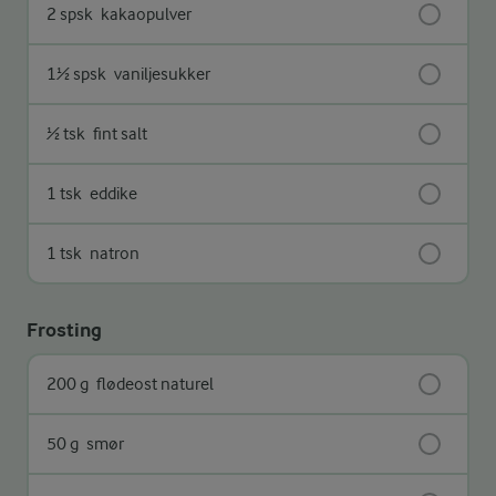
2 spsk
kakaopulver
1½ spsk
vaniljesukker
½ tsk
fint salt
1 tsk
eddike
1 tsk
natron
Frosting
200 g
flødeost naturel
50 g
smør