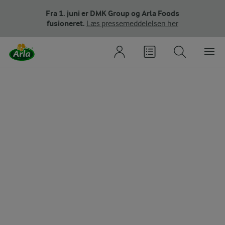
Fra 1. juni er DMK Group og Arla Foods
fusioneret.
Læs pressemeddelelsen her