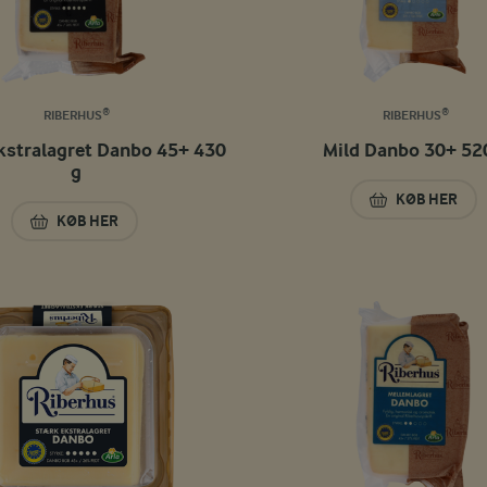
RIBERHUS®
RIBERHUS®
kstralagret Danbo 45+ 430
Mild Danbo 30+ 52
g
KØB HER
MILD DANB
KØB HER
STÆRK EKSTRALAGRET DANBO 45+ 430 G