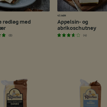
45 MIN
e rødløg med
Appelsin- og
ær
abrikoschutney
(8)
(4)