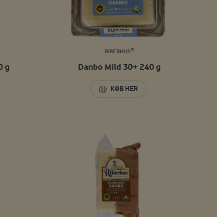
RIBERHUS®
0 g
Danbo Mild 30+ 240 g
KØB HER
O 30+ 520 G
DANBO MILD 30+ 240 G