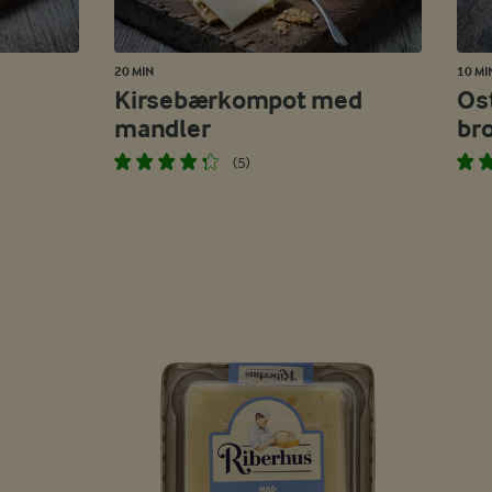
20 MIN
10 MI
Kirsebærkompot med
Os
mandler
br
(5)