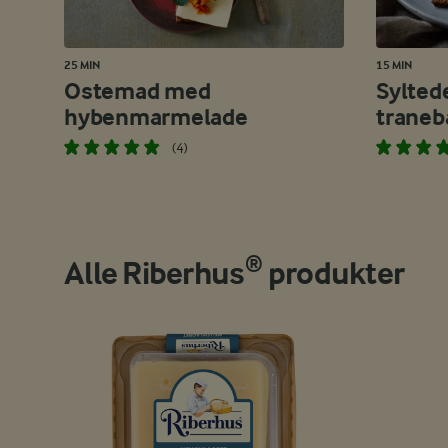
25 MIN
15 MIN
Ostemad med
Sylted
hybenmarmelade
traneb
(4)
Alle Riberhus® produkter