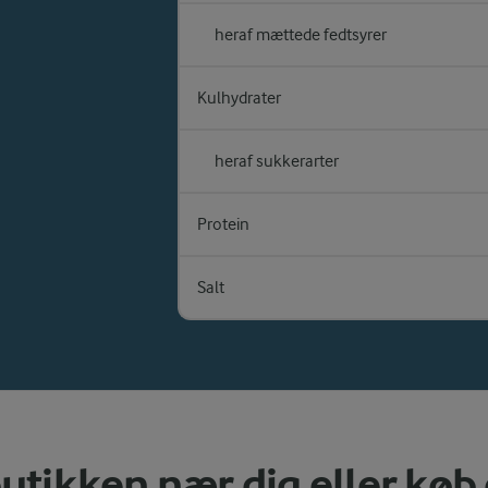
heraf mættede fedtsyrer
Kulhydrater
heraf sukkerarter
Protein
Salt
utikken nær dig eller køb