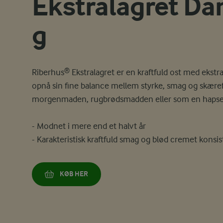
Ekstralagret Da
g
Riberhus® Ekstralagret er en kraftfuld ost med ekstra
opnå sin fine balance mellem styrke, smag og skærefa
morgenmaden, rugbrødsmadden eller som en hapser, 
- Modnet i mere end et halvt år
- Karakteristisk kraftfuld smag og blød cremet konsi
KØB HER