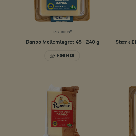
RIBERHUS®
Danbo Mellemlagret 45+ 240 g
Stærk E
KØB HER
DANBO MELLEMLAGRET 45+ 240 G