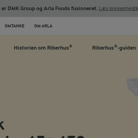
ni er DMK Group og Arla Foods fusioneret.
Læs pressemedde
OMTANKE
OM ARLA
Historien om Riberhus®
Riberhus®-guiden
k