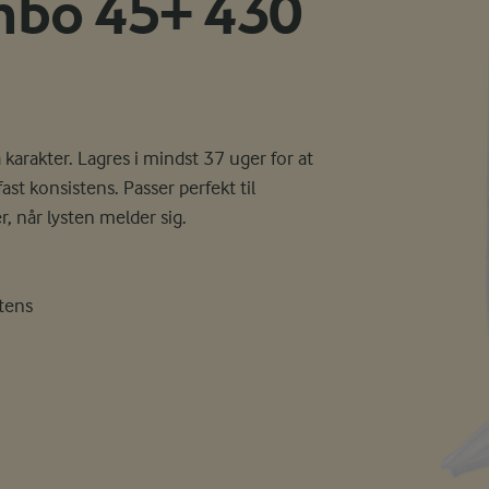
nbo 45+ 430
 karakter. Lagres i mindst 37 uger for at
st konsistens. Passer perfekt til
når lysten melder sig.
stens