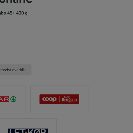
nbo 45+ 430 g
ræcist overblik.