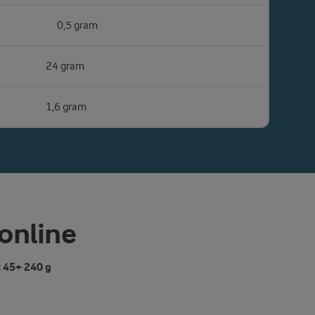
0,5 gram
24 gram
1,6 gram
 online
 45+ 240 g