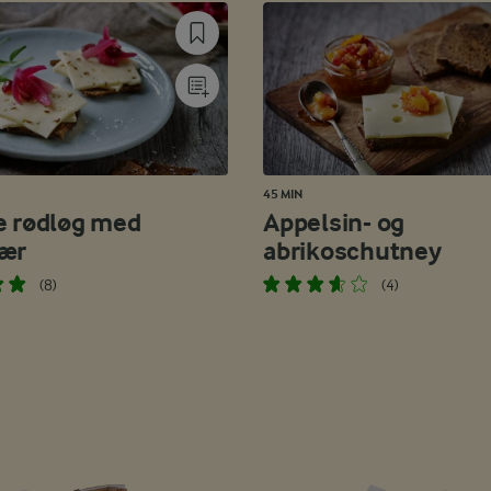
45 MIN
e rødløg med
Appelsin- og
ær
abrikoschutney
(8)
(4)