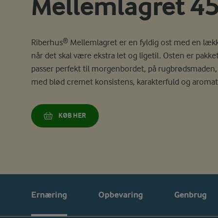
Mellemlagret 45
Riberhus® Mellemlagret er en fyldig ost med en lækk
når det skal være ekstra let og ligetil. Osten er pakk
passer perfekt til morgenbordet, på rugbrødsmaden, i
med blød cremet konsistens, karakterfuld og aromat
KØB HER
Ernæring
Opbevaring
Genbrug