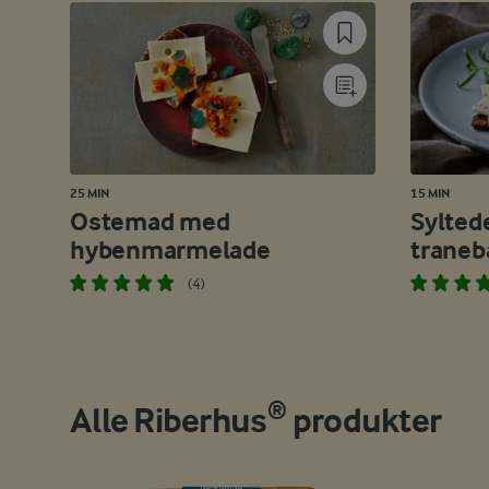
25 MIN
15 MIN
Ostemad med
Sylted
hybenmarmelade
traneb
(4)
Alle Riberhus® produkter