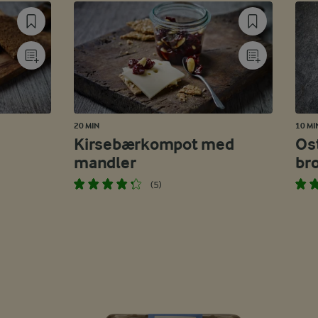
20 MIN
10 MI
Kirsebærkompot med
Os
mandler
br
(5)