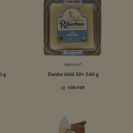
RIBERHUS®
0 g
Danbo Mild 30+ 240 g
KØB HER
O 30+ 520 G
DANBO MILD 30+ 240 G