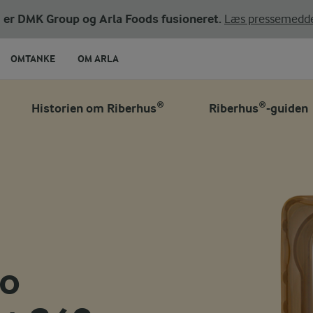
ni er DMK Group og Arla Foods fusioneret.
Læs pressemedde
OMTANKE
OM ARLA
Historien om Riberhus®
Riberhus®-guiden
bo