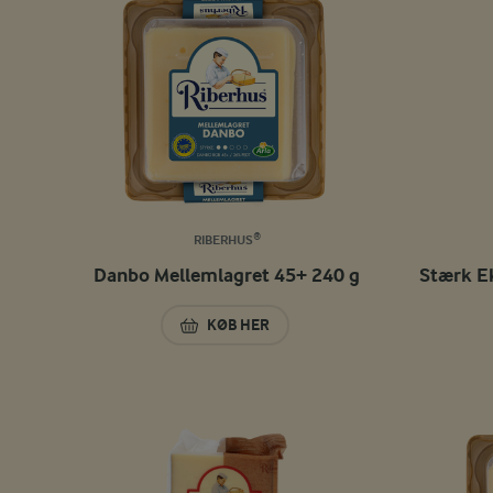
RIBERHUS®
Danbo Mellemlagret 45+ 240 g
Stærk E
KØB HER
DANBO MELLEMLAGRET 45+ 240 G