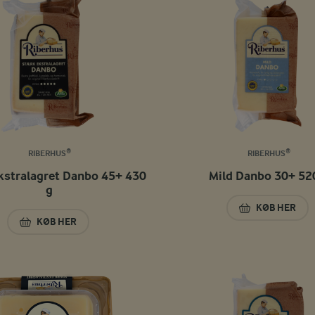
RIBERHUS®
RIBERHUS®
kstralagret Danbo 45+ 430
Mild Danbo 30+ 52
g
KØB HER
MILD DANB
KØB HER
STÆRK EKSTRALAGRET DANBO 45+ 430 G