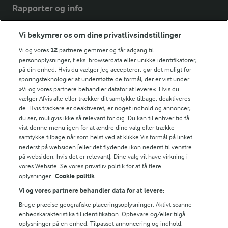
Rapporter og info
Vi bekymrer os om dine privatlivsindstillinger
Årsrapport
FarmAhead™ Check rapport
Vi og vores
12
partnere gemmer og får adgang til
Andelshaverinfo: Mælkepris
personoplysninger, f.eks. browserdata eller unikke identifikatorer,
på din enhed. Hvis du vælger Jeg accepterer, gør det muligt for
Fødevarestyrelsens smiley-rapporter for Arla Foods
sporingsteknologier at understøtte de formål, der er vist under
Fødevarestyrelsens smiley-rapporter for Jörd
»Vi og vores partnere behandler datafor at levere«. Hvis du
Fødevarestyrelsens smiley-rapporter for Lurpak PB
vælger Afvis alle eller trækker dit samtykke tilbage, deaktiveres
de. Hvis trackere er deaktiveret, er noget indhold og annoncer,
du ser, muligvis ikke så relevant for dig. Du kan til enhver tid få
vist denne menu igen for at ændre dine valg eller trække
samtykke tilbage når som helst ved at klikke Vis formål på linket
Følg
nederst på websiden [eller det flydende ikon nederst til venstre
på websiden, hvis det er relevant]. Dine valg vil have virkning i
vores Website. Se vores privatliv politik for at få flere
oplysninger.
Cookie politik
Vi og vores partnere behandler data for at levere:
Bruge præcise geografiske placeringsoplysninger. Aktivt scanne
enhedskarakteristika til identifikation. Opbevare og/eller tilgå
oplysninger på en enhed. Tilpasset annoncering og indhold,