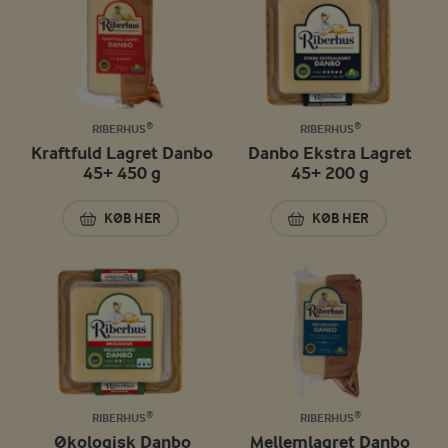
RIBERHUS®
RIBERHUS®
Kraftfuld Lagret Danbo
Danbo Ekstra Lagret
45+ 450 g
45+ 200 g
KØB HER
KØB HER
KRAFTFULD LAGRET DANBO 45+ 450 G
DANBO EKSTRA LA
RIBERHUS®
RIBERHUS®
Økologisk Danbo
Mellemlagret Danbo