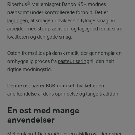
Riberhus® Mellemlagret Danbo 45+ modnes
nænsomt under kontrollerede forhold. Det er i
lagringen
, at smagen udvikler sin fyldige smag. Vi
arbejder med stor præcision og faglighed for at sikre
kvaliteten og den gode smag.
Osten fremstilles på dansk mælk, der gennemgår en
omhyggelig proces fra
pasteurisering
til den helt
rigtige modningstid.
Denne ost bærer
BGB-mærket
, hvilket er en
anerkendelse af dens oprindelse og lange tradition.
En ost med mange
anvendelser
Mellemlagret Danbo 45+ er en alsidig ost, der egner