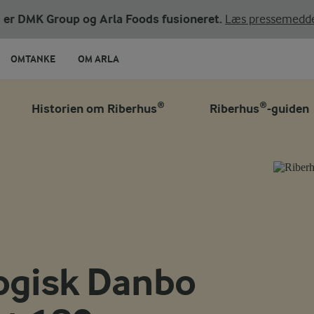
ni er DMK Group og Arla Foods fusioneret.
Læs pressemedde
OMTANKE
OM ARLA
Historien om Riberhus®
Riberhus®-guiden
ogisk Danbo