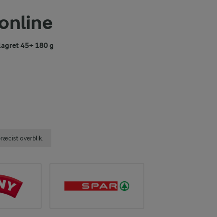
 online
agret 45+ 180 g
ræcist overblik.