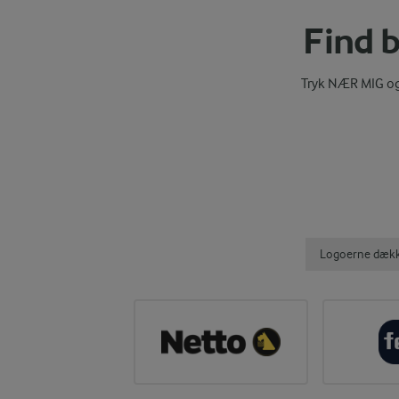
Find b
Tryk NÆR MIG og 
Logoerne dækker