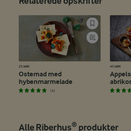
Relaterede opskrifter
25 MIN
45 MIN
Ostemad med
Appels
hybenmarmelade
abriko
(4)
Alle Riberhus® produkter