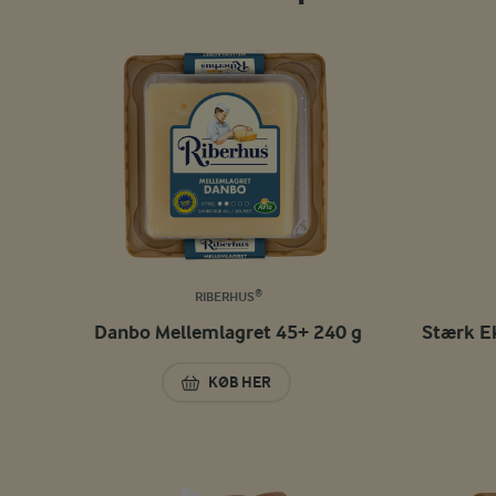
RIBERHUS®
Danbo Mellemlagret 45+ 240 g
Stærk E
KØB HER
DANBO MELLEMLAGRET 45+ 240 G