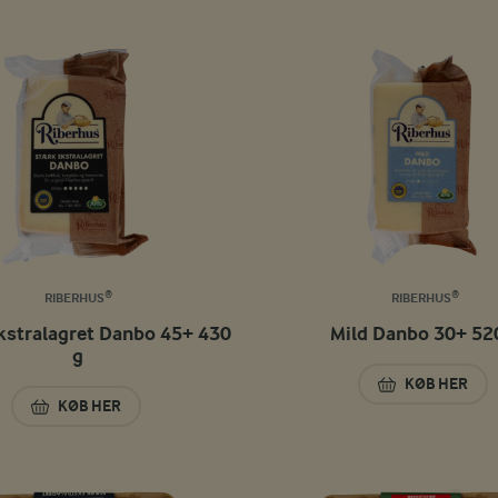
RIBERHUS®
RIBERHUS®
kstralagret Danbo 45+ 430
Mild Danbo 30+ 52
g
KØB HER
MILD DANB
KØB HER
STÆRK EKSTRALAGRET DANBO 45+ 430 G