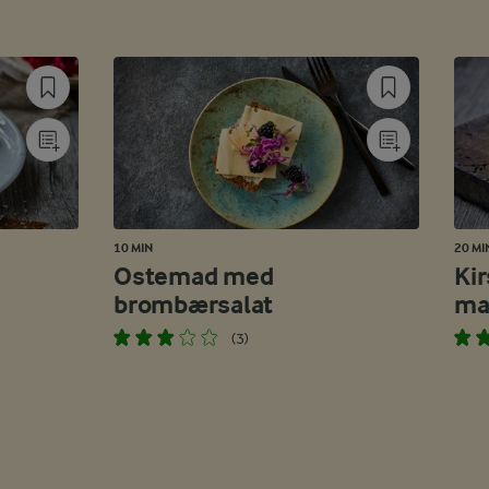
10 MIN
20 MI
Ostemad med
Ki
brombærsalat
ma
(3)