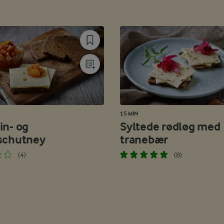
15 MIN
in- og
Syltede rødløg med
schutney
tranebær
(4)
(8)