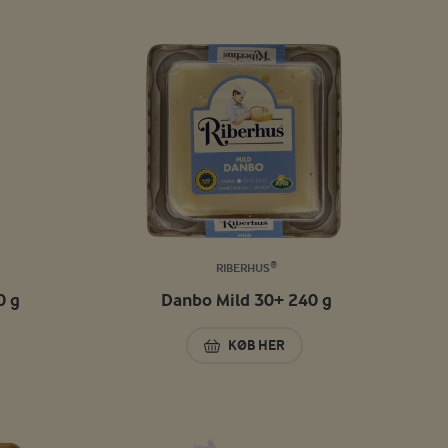
RIBERHUS®
0 g
Danbo Mild 30+ 240 g
KØB HER
O 30+ 520 G
DANBO MILD 30+ 240 G