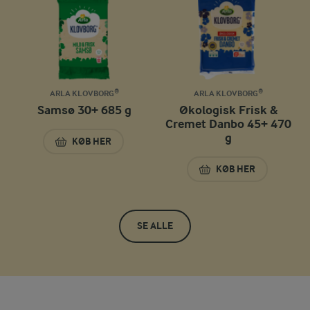
ARLA KLOVBORG®
ARLA KLOVBORG®
Samsø 30+ 685 g
Økologisk Frisk &
Cremet Danbo 45+ 470
g
KØB HER
SAMSØ 30+ 685 G
KØB HER
ØKOLOGISK FRISK 
SE ALLE