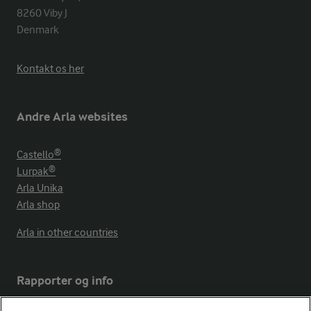
8260 Viby J 

Denmark
Kontakt os her
Andre Arla websites
Castello®
Lurpak®
Arla Unika
Arla shop
Arla in other countries
Rapporter og info