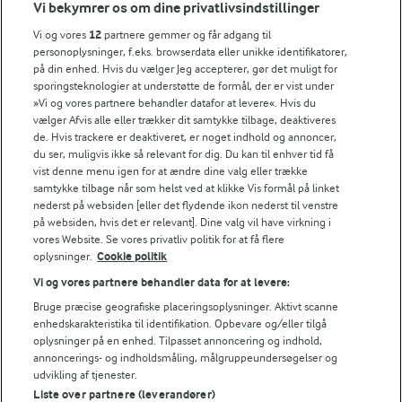
Vi bekymrer os om dine privatlivsindstillinger
Årsrapport
FarmAhead™ Check rapport
Vi og vores
12
partnere gemmer og får adgang til
Andelshaverinfo: Mælkepris
personoplysninger, f.eks. browserdata eller unikke identifikatorer,
på din enhed. Hvis du vælger Jeg accepterer, gør det muligt for
Fødevarestyrelsens smiley-rapporter for Arla Foods
sporingsteknologier at understøtte de formål, der er vist under
Fødevarestyrelsens smiley-rapporter for Jörd
»Vi og vores partnere behandler datafor at levere«. Hvis du
Fødevarestyrelsens smiley-rapporter for Lurpak PB
vælger Afvis alle eller trækker dit samtykke tilbage, deaktiveres
de. Hvis trackere er deaktiveret, er noget indhold og annoncer,
du ser, muligvis ikke så relevant for dig. Du kan til enhver tid få
vist denne menu igen for at ændre dine valg eller trække
samtykke tilbage når som helst ved at klikke Vis formål på linket
Følg
nederst på websiden [eller det flydende ikon nederst til venstre
på websiden, hvis det er relevant]. Dine valg vil have virkning i
vores Website. Se vores privatliv politik for at få flere
oplysninger.
Cookie politik
Vi og vores partnere behandler data for at levere:
Bruge præcise geografiske placeringsoplysninger. Aktivt scanne
enhedskarakteristika til identifikation. Opbevare og/eller tilgå
oplysninger på en enhed. Tilpasset annoncering og indhold,
© 2026 Arla Foods
annoncerings- og indholdsmåling, målgruppeundersøgelser og
Vælg en anden cookies
udvikling af tjenester.
Liste over partnere (leverandører)