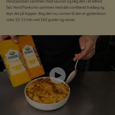
Vend pastaen sammen med saucen og læg den i et ildfast
fad. Vend Panko'en sammen med det confiteret hvidløg og
drys det på toppen. Bag den nu i ovnen til den er gyldenbrun
cirka 12-15 min ved 160 grader og server.