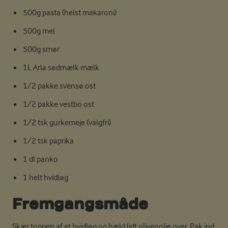
500g pasta (helst makaroni)
500g mel
500g smør
1L Arla sødmælk mælk
1/2 pakke svensø ost
1/2 pakke vestbo ost
1/2 tsk gurkemeje (valgfri)
1/2 tsk paprika
1 dl panko
1 helt hvidløg
Fremgangsmåde
Skær toppen af et hvidløg og hæld lidt olivenolie over. Pak ind