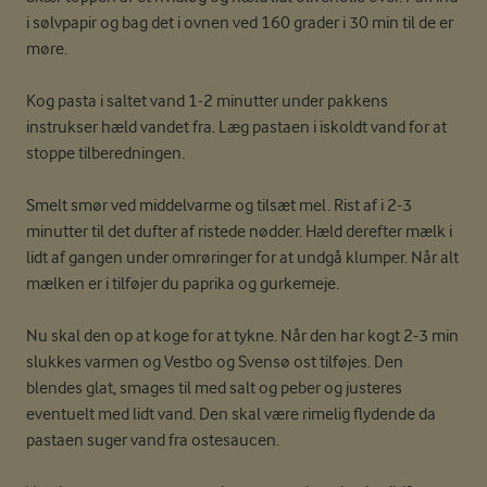
i sølvpapir og bag det i ovnen ved 160 grader i 30 min til de er
møre.
Kog pasta i saltet vand 1-2 minutter under pakkens
instrukser hæld vandet fra. Læg pastaen i iskoldt vand for at
stoppe tilberedningen.
Smelt smør ved middelvarme og tilsæt mel. Rist af i 2-3
minutter til det dufter af ristede nødder. Hæld derefter mælk i
lidt af gangen under omrøringer for at undgå klumper. Når alt
mælken er i tilføjer du paprika og gurkemeje.
Nu skal den op at koge for at tykne. Når den har kogt 2-3 min
slukkes varmen og Vestbo og Svensø ost tilføjes. Den
blendes glat, smages til med salt og peber og justeres
eventuelt med lidt vand. Den skal være rimelig flydende da
pastaen suger vand fra ostesaucen.