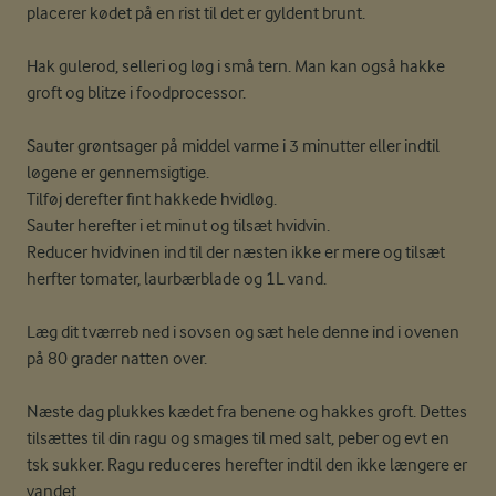
placerer kødet på en rist til det er gyldent brunt.
Hak gulerod, selleri og løg i små tern. Man kan også hakke
groft og blitze i foodprocessor.
Sauter grøntsager på middel varme i 3 minutter eller indtil
løgene er gennemsigtige.
Tilføj derefter fint hakkede hvidløg.
Sauter herefter i et minut og tilsæt hvidvin.
Reducer hvidvinen ind til der næsten ikke er mere og tilsæt
herfter tomater, laurbærblade og 1L vand.
Læg dit tværreb ned i sovsen og sæt hele denne ind i ovenen
på 80 grader natten over.
Næste dag plukkes kædet fra benene og hakkes groft. Dettes
tilsættes til din ragu og smages til med salt, peber og evt en
tsk sukker. Ragu reduceres herefter indtil den ikke længere er
vandet.