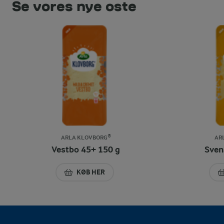
Se vores nye oste
ARLA KLOVBORG®
AR
Vestbo 45+ 150 g
Sven
KØB HER
VESTBO 45+ 150 G