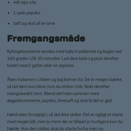
4dl raps olie
1 spsk paprika
Saft og skal af en lime
Fremgangsmåde
Kyllingebrysterne vendes med fajita kryddermix og bages ved
160 grader i 28-30 minutter. Lad dem køle og pluk derefter
kødet med 2 gafler eller en elpisker.
Åben habanero chilien og tag kerner fra. De er meget stærke,
så lad dem kun blive, hvis du elsker chili. Skær derefter
mangokødet i tern. Blend det hele sammen med
æggeblommerne, paprika, limesaft og skal til det er glat
Hæld olien forsigtigt i, så det ikke skiller. Det er vigtigt at starte
med meget lidt, men jo mere der er tilføjet jo hurtigere kan du
hælde. Hvis den skiller, skal du starte forfra men ny