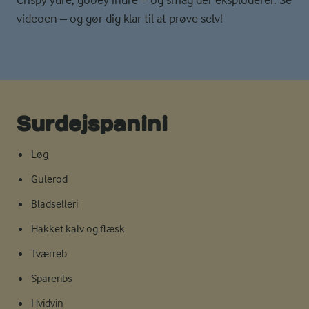
videoen – og gør dig klar til at prøve selv!
Surdejspanini
Løg
Gulerod
Bladselleri
Hakket kalv og flæsk
Tværreb
Spareribs
Hvidvin