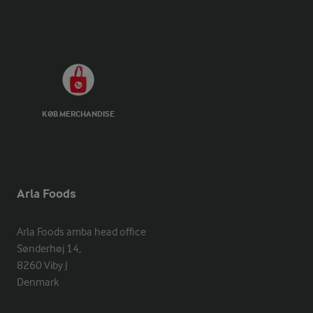
KØB MERCHANDISE
Arla Foods
Arla Foods amba head office

Sønderhøj 14, 

8260 Viby J 

Denmark