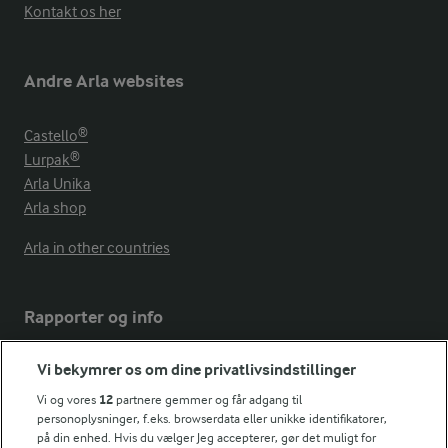
Kontakt os her
Andre Arla websites
Castello®
Lurpak®
Arla Unika
Arla shop
Arla in other countries
Rapporter og info
Vi bekymrer os om dine privatlivsindstillinger
Årsrapport
FarmAhead™ Check rapport
Vi og vores
12
partnere gemmer og får adgang til
Andelshaverinfo: Mælkepris
personoplysninger, f.eks. browserdata eller unikke identifikatorer,
på din enhed. Hvis du vælger Jeg accepterer, gør det muligt for
Fødevarestyrelsens smiley-rapporter for Arla Foods