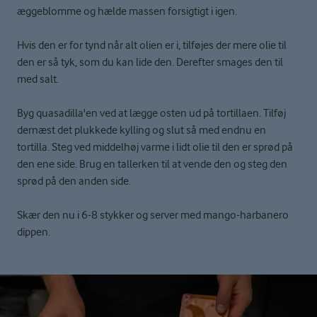
æggeblomme og hælde massen forsigtigt i igen.
Hvis den er for tynd når alt olien er i, tilføjes der mere olie til
den er så tyk, som du kan lide den. Derefter smages den til
med salt.
Byg quasadilla'en ved at lægge osten ud på tortillaen. Tilføj
dernæst det plukkede kylling og slut så med endnu en
tortilla. Steg ved middelhøj varme i lidt olie til den er sprød på
den ene side. Brug en tallerken til at vende den og steg den
sprød på den anden side.
Skær den nu i 6-8 stykker og server med mango-harbanero
dippen.