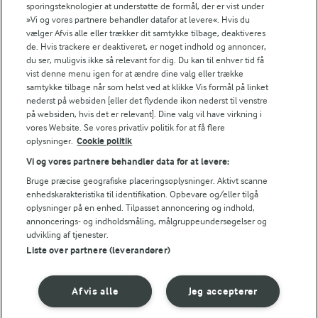
sporingsteknologier at understøtte de formål, der er vist under
Fødevarestyrelsens smiley-rapporter for Jörd
»Vi og vores partnere behandler datafor at levere«. Hvis du
Fødevarestyrelsens smiley-rapporter for Lurpak PB
vælger Afvis alle eller trækker dit samtykke tilbage, deaktiveres
de. Hvis trackere er deaktiveret, er noget indhold og annoncer,
du ser, muligvis ikke så relevant for dig. Du kan til enhver tid få
vist denne menu igen for at ændre dine valg eller trække
samtykke tilbage når som helst ved at klikke Vis formål på linket
Følg
nederst på websiden [eller det flydende ikon nederst til venstre
på websiden, hvis det er relevant]. Dine valg vil have virkning i
vores Website. Se vores privatliv politik for at få flere
oplysninger.
Cookie politik
Vi og vores partnere behandler data for at levere:
Bruge præcise geografiske placeringsoplysninger. Aktivt scanne
enhedskarakteristika til identifikation. Opbevare og/eller tilgå
oplysninger på en enhed. Tilpasset annoncering og indhold,
© 2026 Arla Foods
annoncerings- og indholdsmåling, målgruppeundersøgelser og
Vælg en anden cookies
udvikling af tjenester.
Liste over partnere (leverandører)
Cookie politik
Afvis alle
Jeg accepterer
Betingelser for brug