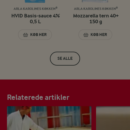
ARLA KAROLINES KØKKEN®
ARLA KAROLINES KØKKEN®
HVID Basis-sauce 4%
Mozzarella tern 40+
0,5 L
150 g
KØB HER
KØB HER
HVID BASIS-SAUCE 4% 0,5 L
MOZZARELLA TERN
SE ALLE
Relaterede artikler