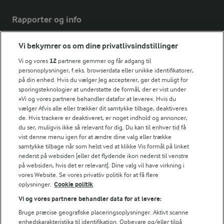
Rapporter og info
Vi bekymrer os om dine privatlivsindstillinger
Årsrapport
FarmAhead™ Check rapport
Vi og vores
12
partnere gemmer og får adgang til
Andelshaverinfo: Mælkepris
personoplysninger, f.eks. browserdata eller unikke identifikatorer,
på din enhed. Hvis du vælger Jeg accepterer, gør det muligt for
Fødevarestyrelsens smiley-rapporter for Arla Foods
sporingsteknologier at understøtte de formål, der er vist under
Fødevarestyrelsens smiley-rapporter for Jörd
»Vi og vores partnere behandler datafor at levere«. Hvis du
Fødevarestyrelsens smiley-rapporter for Lurpak PB
vælger Afvis alle eller trækker dit samtykke tilbage, deaktiveres
de. Hvis trackere er deaktiveret, er noget indhold og annoncer,
du ser, muligvis ikke så relevant for dig. Du kan til enhver tid få
vist denne menu igen for at ændre dine valg eller trække
samtykke tilbage når som helst ved at klikke Vis formål på linket
Følg
nederst på websiden [eller det flydende ikon nederst til venstre
på websiden, hvis det er relevant]. Dine valg vil have virkning i
vores Website. Se vores privatliv politik for at få flere
oplysninger.
Cookie politik
Vi og vores partnere behandler data for at levere:
Bruge præcise geografiske placeringsoplysninger. Aktivt scanne
enhedskarakteristika til identifikation. Opbevare og/eller tilgå