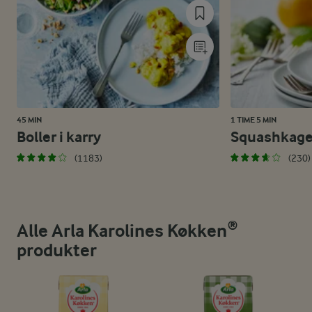
45 MIN
1 TIME 5 MIN
Boller i karry
Squashkag
(1183)
(230)
Alle Arla Karolines Køkken®
produkter