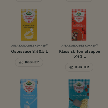
ARLA KAROLINES KØKKEN®
ARLA KAROLINES KØKKEN®
Ostesauce 8% 0,5 L
Klassisk Tomatsuppe
3% 1 L
KØB HER
OSTESAUCE 8% 0,5 L
KØB HER
KLASSISK TOMATSU