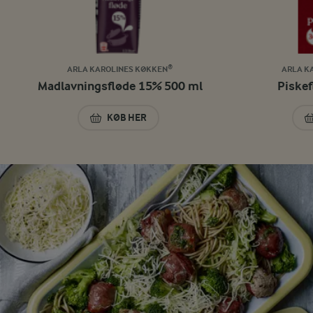
ARLA KAROLINES KØKKEN®
ARLA K
Madlavningsfløde 15% 500 ml
Piskef
KØB HER
MADLAVNINGSFLØDE 15% 500 ML