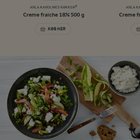
ARLA KAROLINES KØKKEN®
ARLA K
Creme fraiche 18% 500 g
Creme f
KØB HER
CREME FRAICHE 18% 500 G