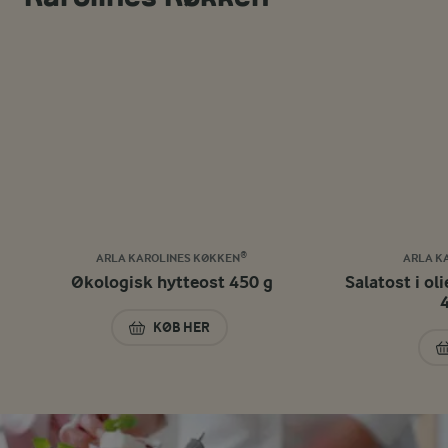
ARLA KAROLINES KØKKEN®
ARLA K
Økologisk hytteost 450 g
Salatost i ol
KØB HER
ØKOLOGISK HYTTEOST 450 G