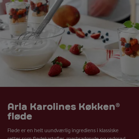
Arla Karolines Køkken®
fløde
Fløde er en helt uundværlig ingrediens i klassiske
retter som flødekartofler, mørbradgryde og rødgrød