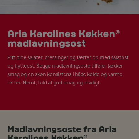
Arla Karolines Køkken®
madlavningsost
Pift dine salater, dressinger og tærter op med salatost
og hytteost. Begge madlavningsoste tilføjer lækker
smag og en skøn konsistens i både kolde og varme
retter. Nemt, fuld af god smag og alsidigt.
Madlavningsoste fra Arla
Karolines Køkken®