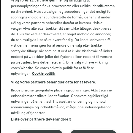
Vi og vores
12
partnere gemmer og får adgang til
personoplysninger, f.eks. browserdata eller unikke identifikatorer,
Andelshaverinfo: Mælkepris
på din enhed. Hvis du vælger Jeg accepterer, gør det muligt for
Fødevarestyrelsens smiley-rapporter for Arla Foods
sporingsteknologier at understøtte de formål, der er vist under
Fødevarestyrelsens smiley-rapporter for Jörd
»Vi og vores partnere behandler datafor at levere«. Hvis du
Fødevarestyrelsens smiley-rapporter for Lurpak PB
vælger Afvis alle eller trækker dit samtykke tilbage, deaktiveres
de. Hvis trackere er deaktiveret, er noget indhold og annoncer,
du ser, muligvis ikke så relevant for dig. Du kan til enhver tid få
vist denne menu igen for at ændre dine valg eller trække
samtykke tilbage når som helst ved at klikke Vis formål på linket
Følg
nederst på websiden [eller det flydende ikon nederst til venstre
på websiden, hvis det er relevant]. Dine valg vil have virkning i
vores Website. Se vores privatliv politik for at få flere
oplysninger.
Cookie politik
Vi og vores partnere behandler data for at levere:
Bruge præcise geografiske placeringsoplysninger. Aktivt scanne
enhedskarakteristika til identifikation. Opbevare og/eller tilgå
oplysninger på en enhed. Tilpasset annoncering og indhold,
© 2026 Arla Foods
annoncerings- og indholdsmåling, målgruppeundersøgelser og
udvikling af tjenester.
Vælg en anden cookies
Liste over partnere (leverandører)
Cookie politik