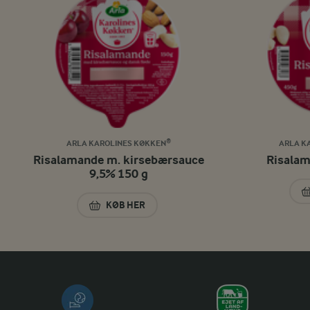
ARLA KAROLINES KØKKEN®
ARLA K
Risalamande m. kirsebærsauce
Risalam
9,5% 150 g
KØB HER
RISALAMANDE M. KIRSEBÆRSAUCE 9,5% 15