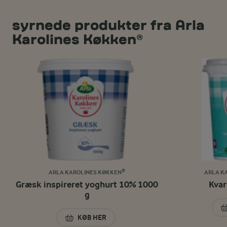
syrnede produkter fra Arla
Karolines Køkken®
ARLA KAROLINES KØKKEN®
ARLA K
Græsk inspireret yoghurt 10% 1000
Kvar
g
KØB HER
GRÆSK INSPIRERET YOGHURT 10% 1000 G