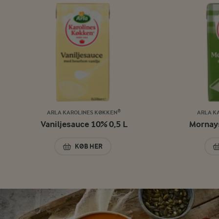
ARLA KAROLINES KØKKEN®
ARLA K
Vaniljesauce 10% 0,5 L
Mornays
KØB HER
VANILJESAUCE 10% 0,5 L