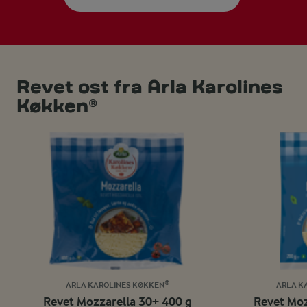
Revet ost fra Arla Karolines
Køkken®
ARLA KAROLINES KØKKEN®
ARLA K
Revet Mozzarella 30+ 400 g
Revet Moz