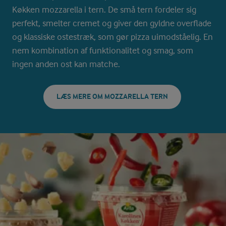
Køkken mozzarella i tern. De små tern fordeler sig
perfekt, smelter cremet og giver den gyldne overflade
og klassiske ostestræk, som gør pizza uimodståelig. En
nem kombination af funktionalitet og smag, som
ingen anden ost kan matche.
LÆS MERE OM MOZZARELLA TERN