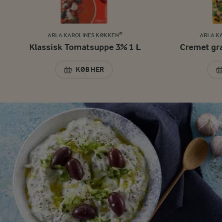
ARLA KAROLINES KØKKEN®
ARLA K
Klassisk Tomatsuppe 3% 1 L
Cremet gr
KØB HER
KLASSISK TOMATSUPPE 3% 1 L