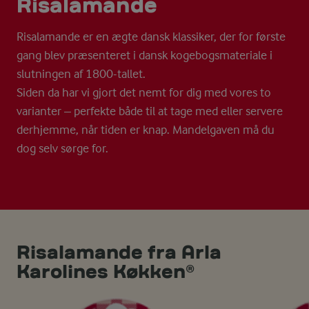
Risala­mande
Risalamande er en ægte dansk klassiker, der for første
gang blev præsenteret i dansk kogebogsmateriale i
slutningen af 1800-tallet.
Siden da har vi gjort det nemt for dig med vores to
varianter – perfekte både til at tage med eller servere
derhjemme, når tiden er knap. Mandelgaven må du
dog selv sørge for.
Risalamande fra Arla
Karolines Køkken®