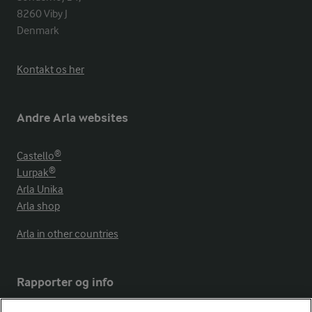
8260 Viby J 

Denmark
Kontakt os her
Andre Arla websites
Castello®
Lurpak®
Arla Unika
Arla shop
Arla in other countries
Rapporter og info