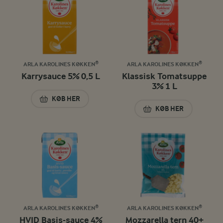
ARLA KAROLINES KØKKEN®
ARLA KAROLINES KØKKEN®
Karrysauce 5% 0,5 L
Klassisk Tomatsuppe
3% 1 L
KØB HER
KARRYSAUCE 5% 0,5 L
KØB HER
KLASSISK TOMATSU
ARLA KAROLINES KØKKEN®
ARLA KAROLINES KØKKEN®
HVID Basis-sauce 4%
Mozzarella tern 40+