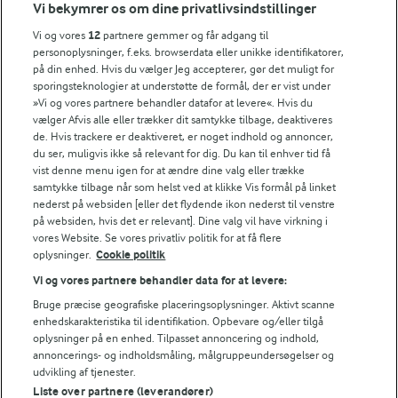
Vi bekymrer os om dine privatlivsindstillinger
Årsrapport
FarmAhead™ Check rapport
Vi og vores
12
partnere gemmer og får adgang til
Andelshaverinfo: Mælkepris
personoplysninger, f.eks. browserdata eller unikke identifikatorer,
på din enhed. Hvis du vælger Jeg accepterer, gør det muligt for
Fødevarestyrelsens smiley-rapporter for Arla Foods
sporingsteknologier at understøtte de formål, der er vist under
Fødevarestyrelsens smiley-rapporter for Jörd
»Vi og vores partnere behandler datafor at levere«. Hvis du
Fødevarestyrelsens smiley-rapporter for Lurpak PB
vælger Afvis alle eller trækker dit samtykke tilbage, deaktiveres
de. Hvis trackere er deaktiveret, er noget indhold og annoncer,
du ser, muligvis ikke så relevant for dig. Du kan til enhver tid få
vist denne menu igen for at ændre dine valg eller trække
samtykke tilbage når som helst ved at klikke Vis formål på linket
Følg
nederst på websiden [eller det flydende ikon nederst til venstre
på websiden, hvis det er relevant]. Dine valg vil have virkning i
vores Website. Se vores privatliv politik for at få flere
oplysninger.
Cookie politik
Vi og vores partnere behandler data for at levere:
Bruge præcise geografiske placeringsoplysninger. Aktivt scanne
enhedskarakteristika til identifikation. Opbevare og/eller tilgå
oplysninger på en enhed. Tilpasset annoncering og indhold,
© 2026 Arla Foods
annoncerings- og indholdsmåling, målgruppeundersøgelser og
Vælg en anden cookies
udvikling af tjenester.
Liste over partnere (leverandører)