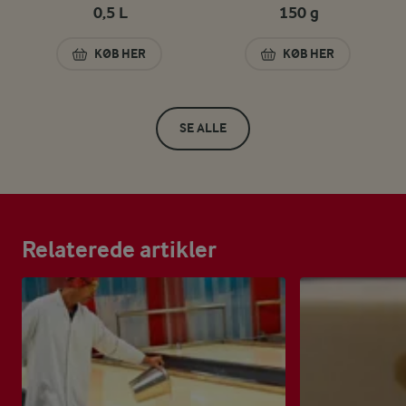
0,5 L
150 g
KØB HER
KØB HER
HVID BASIS-SAUCE 4% 0,5 L
MOZZARELLA TERN
SE ALLE
Relaterede artikler