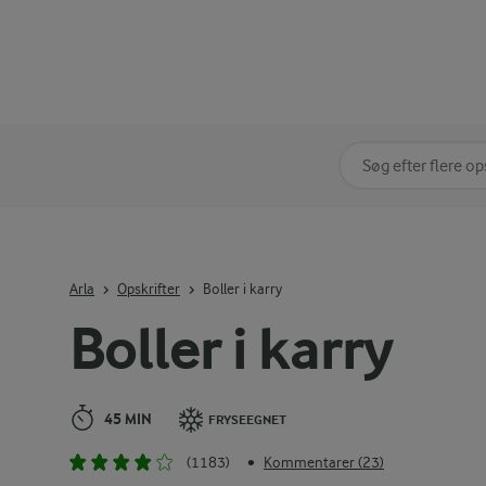
Søg på kategori
Indtast søgeord for 
Arla
Opskrifter
Boller i karry
Boller i karry
45 MIN
FRYSEEGNET
(1183)
Kommentarer (23)
•