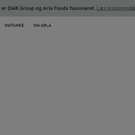
ni er DMK Group og Arla Foods fusioneret.
Læs pressemedde
OMTANKE
OM ARLA