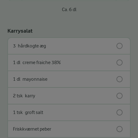
Ca. 6 dl
Karrysalat
3
hårdkogte æg
1 dl
creme fraiche 38%
1 dl
mayonnaise
2 tsk
karry
1 tsk
groft salt
Friskkværnet peber