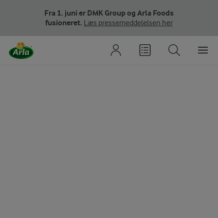
Fra 1. juni er DMK Group og Arla Foods
fusioneret.
Læs pressemeddelelsen her