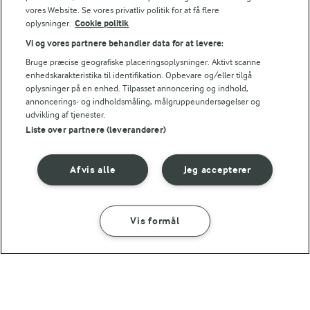
23 TIMER 59 MIN
vores Website. Se vores privatliv politik for at få flere
Rugbrød
oplysninger.
Cookie politik
(52)
Vi og vores partnere behandler data for at levere:
Bruge præcise geografiske placeringsoplysninger. Aktivt scanne
enhedskarakteristika til identifikation. Opbevare og/eller tilgå
oplysninger på en enhed. Tilpasset annoncering og indhold,
annoncerings- og indholdsmåling, målgruppeundersøgelser og
udvikling af tjenester.
Liste over partnere (leverandører)
For at se denne video skal du give tilladelse
til de nødvendige cookies.
GIV TILLADELSE HER
Afvis alle
Jeg accepterer
Vis formål
SÅDAN GØR DU
INGREDIENSER
RELATERET VIDEO
Sådan snitter du løg
15 MIN
Mangler du teknikken til at snitte løg hurtigt og effektivt?
Karrysalat
Karolines Køkkenskole viser, hvor nemt det er at snitte løg