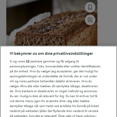
Energifordeling
ENERGI PR 100 G
1 g
Fiber:
4,3 g
Protein:
Vi bekymrer os om dine privatlivsindstillinger
22,4 g
Fedt:
Vi og vores
12
partnere gemmer og får adgang til
personoplysninger, f.eks. browserdata eller unikke identifikatorer,
på din enhed. Hvis du vælger Jeg accepterer, gør det muligt for
4,9 g
Kulhydrat:
sporingsteknologier at understøtte de formål, der er vist under
»Vi og vores partnere behandler datafor at levere«. Hvis du
vælger Afvis alle eller trækker dit samtykke tilbage, deaktiveres
de. Hvis trackere er deaktiveret, er noget indhold og annoncer,
du ser, muligvis ikke så relevant for dig. Du kan til enhver tid få
vist denne menu igen for at ændre dine valg eller trække
samtykke tilbage når som helst ved at klikke Vis formål på linket
nederst på websiden [eller det flydende ikon nederst til venstre
på websiden, hvis det er relevant]. Dine valg vil have virkning i