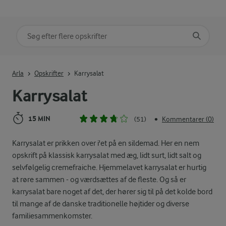
Søg på kategori
Indtast søgeord for at søge
Arla
Opskrifter
Karrysalat
Karrysalat
15 MIN
(51)
Kommentarer (0)
•
Karrysalat er prikken over i'et på en sildemad. Her en nem
opskrift på klassisk karrysalat med æg, lidt surt, lidt salt og
selvfølgelig cremefraiche. Hjemmelavet karrysalat er hurtig
at røre sammen - og værdsættes af de fleste. Og så er
karrysalat bare noget af det, der hører sig til på det kolde bord
til mange af de danske traditionelle højtider og diverse
familiesammenkomster.