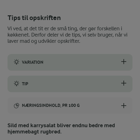
Tips til opskriften
Vi ved, at det tit er de små ting, der gør forskellen i
køkkenet. Derfor deler vi de tips, vi selv bruger, når vi
laver mad og udvikler opskrifter.
VARIATION
Du kan skrue op for styrken på karrysalaten ved at bruge hot k
TIP
Du kan gøre din karrysalat mere gul (uden at ændre smagen) ve
NÆRINGSINDHOLD, PR 100 G
Energiindhold:
Sild med karrysalat bliver endnu bedre med
hjemmebagt rugbrød.
985 kJ / 235 kcal