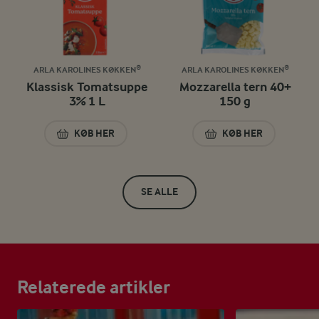
ARLA KAROLINES KØKKEN®
ARLA KAROLINES KØKKEN®
Klassisk Tomatsuppe
Mozzarella tern 40+
3% 1 L
150 g
KØB HER
KØB HER
KLASSISK TOMATSUPPE 3% 1 L
MOZZARELLA TERN
SE ALLE
Relaterede artikler