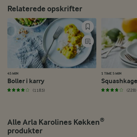
Relaterede opskrifter
45 MIN
1 TIME 5 MIN
Boller i karry
Squashkag
(1183)
(228)
Alle Arla Karolines Køkken®
produkter