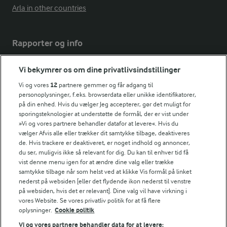
Arla in other countries
Rapporter og info
Vi bekymrer os om dine privatlivsindstillinger
Årsrapport
FarmAhead™ Check rapport
Vi og vores
12
partnere gemmer og får adgang til
Andelshaverinfo: Mælkepris
personoplysninger, f.eks. browserdata eller unikke identifikatorer,
på din enhed. Hvis du vælger Jeg accepterer, gør det muligt for
Fødevarestyrelsens smiley-rapporter for Arla Foods
sporingsteknologier at understøtte de formål, der er vist under
Fødevarestyrelsens smiley-rapporter for Jörd
»Vi og vores partnere behandler datafor at levere«. Hvis du
Fødevarestyrelsens smiley-rapporter for Lurpak PB
vælger Afvis alle eller trækker dit samtykke tilbage, deaktiveres
de. Hvis trackere er deaktiveret, er noget indhold og annoncer,
du ser, muligvis ikke så relevant for dig. Du kan til enhver tid få
vist denne menu igen for at ændre dine valg eller trække
samtykke tilbage når som helst ved at klikke Vis formål på linket
Følg
nederst på websiden [eller det flydende ikon nederst til venstre
på websiden, hvis det er relevant]. Dine valg vil have virkning i
vores Website. Se vores privatliv politik for at få flere
oplysninger.
Cookie politik
Vi og vores partnere behandler data for at levere: