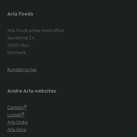
Arla Foods
Arla Foods amba head office

Sønderhøj 14, 

8260 Viby J 

Denmark
Kontakt os her
Andre Arla websites
Castello®
Lurpak®
Arla Unika
Arla shop