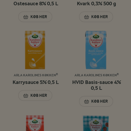
Ostesauce 8% 0,5 L
Kvark 0,3% 500 g
KØB HER
KØB HER
OSTESAUCE 8% 0,5 L
KVARK 0,3% 500 G
ARLA KAROLINES KØKKEN®
ARLA KAROLINES KØKKEN®
Karrysauce 5% 0,5 L
HVID Basis-sauce 4%
0,5 L
KØB HER
KARRYSAUCE 5% 0,5 L
KØB HER
HVID BASIS-SAUCE 