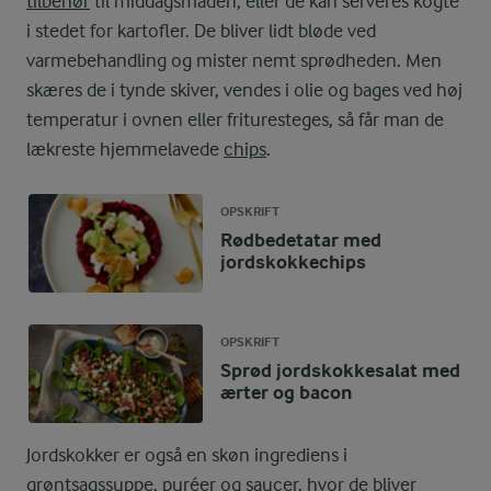
tilbehør
til middagsmaden, eller de kan serveres kogte
i stedet for kartofler. De bliver lidt bløde ved
varmebehandling og mister nemt sprødheden. Men
skæres de i tynde skiver, vendes i olie og bages ved høj
temperatur i ovnen eller frituresteges, så får man de
lækreste hjemmelavede
chips
.
OPSKRIFT
Rødbedetatar med
jordskokkechips
OPSKRIFT
Sprød jordskokkesalat med
ærter og bacon
Jordskokker er også en skøn ingrediens i
grøntsagssuppe
,
puréer
og saucer, hvor de bliver