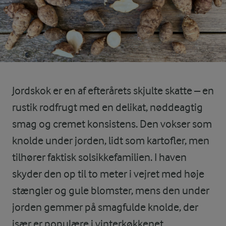
Jordskok er en af efterårets skjulte skatte – en
rustik rodfrugt med en delikat, nøddeagtig
smag og cremet konsistens. Den vokser som
knolde under jorden, lidt som kartofler, men
tilhører faktisk solsikkefamilien. I haven
skyder den op til to meter i vejret med høje
stængler og gule blomster, mens den under
jorden gemmer på smagfulde knolde, der
især er populære i vinterkøkkenet.