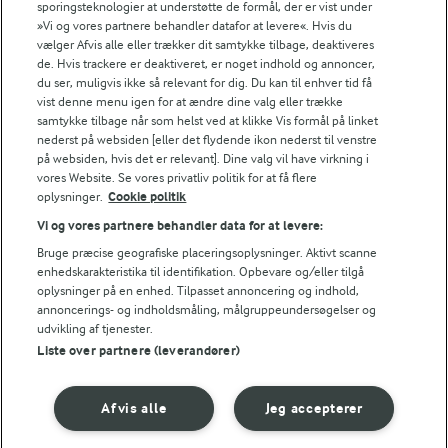
sporingsteknologier at understøtte de formål, der er vist under
Fødevarestyrelsens smiley-rapporter for Jörd
»Vi og vores partnere behandler datafor at levere«. Hvis du
Fødevarestyrelsens smiley-rapporter for Lurpak PB
vælger Afvis alle eller trækker dit samtykke tilbage, deaktiveres
de. Hvis trackere er deaktiveret, er noget indhold og annoncer,
du ser, muligvis ikke så relevant for dig. Du kan til enhver tid få
vist denne menu igen for at ændre dine valg eller trække
samtykke tilbage når som helst ved at klikke Vis formål på linket
Følg
nederst på websiden [eller det flydende ikon nederst til venstre
på websiden, hvis det er relevant]. Dine valg vil have virkning i
vores Website. Se vores privatliv politik for at få flere
oplysninger.
Cookie politik
Vi og vores partnere behandler data for at levere:
Bruge præcise geografiske placeringsoplysninger. Aktivt scanne
enhedskarakteristika til identifikation. Opbevare og/eller tilgå
oplysninger på en enhed. Tilpasset annoncering og indhold,
© 2026 Arla Foods
annoncerings- og indholdsmåling, målgruppeundersøgelser og
Vælg en anden cookies
udvikling af tjenester.
Liste over partnere (leverandører)
Cookie politik
Afvis alle
Jeg accepterer
Betingelser for brug