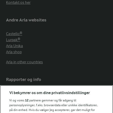
Kontakt os her
Andre Arla websites
Castello®
Lurpak®
Arla Unika
Arla shop
Arla in other countries
Rapporter og info
Vi bekymrer os om dine privatlivsindstillinger
Årsrapport
FarmAhead™ Check rapport
Vi og vores
12
partnere gemmer og får adgang til
Andelshaverinfo: Mælkepris
personoplysninger, f.eks. browserdata eller unikke identifikatorer,
på din enhed. Hvis du vælger Jeg accepterer, gør det muligt for
Fødevarestyrelsens smiley-rapporter for Arla Foods