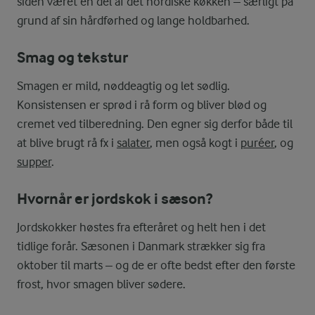
siden været en del af det nordiske køkken – særligt på
grund af sin hårdførhed og lange holdbarhed.
Smag og tekstur
Smagen er mild, nøddeagtig og let sødlig.
Konsistensen er sprød i rå form og bliver blød og
cremet ved tilberedning. Den egner sig derfor både til
at blive brugt rå fx i
salater
, men også kogt i
puréer
, og
supper
.
Hvornår er jordskok i sæson?
Jordskokker høstes fra efteråret og helt hen i det
tidlige forår. Sæsonen i Danmark strækker sig fra
oktober til marts – og de er ofte bedst efter den første
frost, hvor smagen bliver sødere.