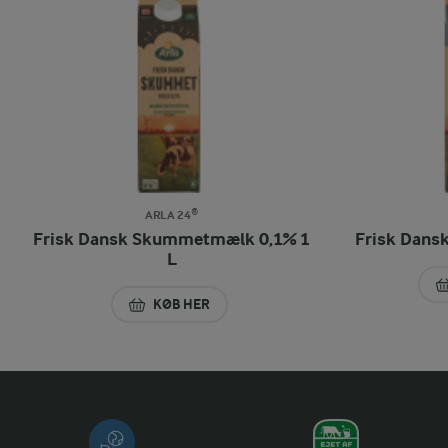
ARLA 24®
Frisk Dansk Skummetmælk 0,1% 1
Frisk Dans
L
KØB HER
FRISK DANSK SKUMMETMÆLK 0,1% 1 L