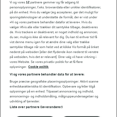
FarmAhead™ Check rapport
Vi og vores
12
partnere gemmer og får adgang til
personoplysninger, f.eks. browserdata eller unikke identifikatorer,
Andelshaverinfo: Mælkepris
på din enhed. Hvis du vælger Jeg accepterer, gør det muligt for
Fødevarestyrelsens smiley-rapporter for Arla Foods
sporingsteknologier at understøtte de formål, der er vist under
Fødevarestyrelsens smiley-rapporter for Jörd
»Vi og vores partnere behandler datafor at levere«. Hvis du
Fødevarestyrelsens smiley-rapporter for Lurpak PB
vælger Afvis alle eller trækker dit samtykke tilbage, deaktiveres
de. Hvis trackere er deaktiveret, er noget indhold og annoncer,
du ser, muligvis ikke så relevant for dig. Du kan til enhver tid få
vist denne menu igen for at ændre dine valg eller trække
samtykke tilbage når som helst ved at klikke Vis formål på linket
Følg
nederst på websiden [eller det flydende ikon nederst til venstre
på websiden, hvis det er relevant]. Dine valg vil have virkning i
vores Website. Se vores privatliv politik for at få flere
oplysninger.
Cookie politik
Vi og vores partnere behandler data for at levere:
Bruge præcise geografiske placeringsoplysninger. Aktivt scanne
enhedskarakteristika til identifikation. Opbevare og/eller tilgå
oplysninger på en enhed. Tilpasset annoncering og indhold,
© 2026 Arla Foods
annoncerings- og indholdsmåling, målgruppeundersøgelser og
udvikling af tjenester.
Vælg en anden cookies
Liste over partnere (leverandører)
Cookie politik