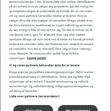
personoplysninger, f.eks. browserdata eller unikke identifikatorer,
spise det som croutoner på suppen.
på din enhed. Hvis du vælger Jeg accepterer, gør det muligt for
sporingsteknologier at understøtte de formål, der er vist under
»Vi og vores partnere behandler datafor at levere«. Hvis du
vælger Afvis alle eller trækker dit samtykke tilbage, deaktiveres
Bedømmelse
de. Hvis trackere er deaktiveret, er noget indhold og annoncer,
du ser, muligvis ikke så relevant for dig. Du kan til enhver tid få
1
2
3
4
5
vist denne menu igen for at ændre dine valg eller trække
samtykke tilbage når som helst ved at klikke Vis formål på linket
nederst på websiden [eller det flydende ikon nederst til venstre
på websiden, hvis det er relevant]. Dine valg vil have virkning i
vores Website. Se vores privatliv politik for at få flere
NÆRINGSINDHOLD, PR 100 G
oplysninger.
Cookie politik
Vi og vores partnere behandler data for at levere:
Energiindhold:
Bruge præcise geografiske placeringsoplysninger. Aktivt scanne
enhedskarakteristika til identifikation. Opbevare og/eller tilgå
333 kJ / 80 kcal
oplysninger på en enhed. Tilpasset annoncering og indhold,
annoncerings- og indholdsmåling, målgruppeundersøgelser og
Energifordeling
udvikling af tjenester.
Andre gode forslag
Liste over partnere (leverandører)
ENERGI PR 100 G
Afvis alle
Jeg accepterer