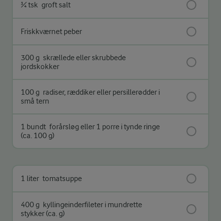
¾ tsk
groft salt
Friskkværnet peber
300 g
skrællede eller skrubbede
jordskokker
100 g
radiser, ræddiker eller persillerødder i
små tern
1 bundt
forårsløg eller 1 porre i tynde ringe
(ca. 100 g)
1 liter
tomatsuppe
400 g
kyllingeinderfileter i mundrette
stykker (ca. g)