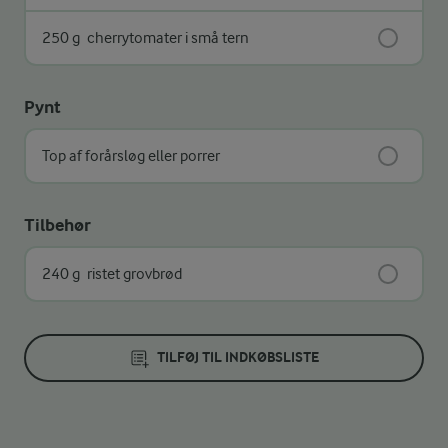
250 g
cherrytomater i små tern
Pynt
Top af forårsløg eller porrer
Tilbehør
240 g
ristet grovbrød
TILFØJ TIL INDKØBSLISTE