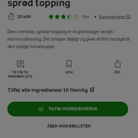
sprød topping
30 MIN
(34)
Kommentarer (0)
•
Den cremede, sprøde topping er rå grøntsager vendt i
mormordressing. Det smager dejligt og giver et fint modspil til
den syrlige tomatsuppe.
TILFØJ TIL
GEM
DEL
INDKØBSLISTE
Tilføj alle ingredienser til Nemlig 🛒
TILFØJ INGREDIENSERNE
ÅBEN INDKØBSLISTEN