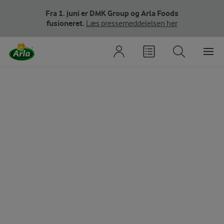
Fra 1. juni er DMK Group og Arla Foods
fusioneret.
Læs pressemeddelelsen her