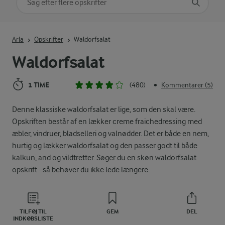
Indtast søgeord for at søge
Arla
Opskrifter
Waldorfsalat
Waldorfsalat
1 TIME
(480)
Kommentarer (5)
•
Denne klassiske waldorfsalat er lige, som den skal være.
Opskriften består af en lækker creme fraichedressing med
æbler, vindruer, bladselleri og valnødder. Det er både en nem,
hurtig og lækker waldorfsalat og den passer godt til både
kalkun, and og vildtretter. Søger du en skøn waldorfsalat
opskrift - så behøver du ikke lede længere.
TILFØJ TIL
GEM
DEL
INDKØBSLISTE