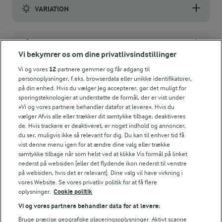
VARIATION
Du kan også bruge andre syrnede mælkeprodukter, som i f.ek
NÆRINGSINDHOLD, PR 100 G
Vi bekymrer os om dine privatlivsindstillinger
Energiindhold:
Vi og vores
12
partnere gemmer og får adgang til
personoplysninger, f.eks. browserdata eller unikke identifikatorer,
652 kJ / 156 kcal
på din enhed. Hvis du vælger Jeg accepterer, gør det muligt for
sporingsteknologier at understøtte de formål, der er vist under
»Vi og vores partnere behandler datafor at levere«. Hvis du
Energifordeling
JULEMADENS HISTORIE
vælger Afvis alle eller trækker dit samtykke tilbage, deaktiveres
Læs mere om historien bag
de. Hvis trackere er deaktiveret, er noget indhold og annoncer,
julemaden i Danmark 🎄
du ser, muligvis ikke så relevant for dig. Du kan til enhver tid få
ENERGI PR 100 G
vist denne menu igen for at ændre dine valg eller trække
samtykke tilbage når som helst ved at klikke Vis formål på linket
1,5 g
Fiber:
nederst på websiden [eller det flydende ikon nederst til venstre
på websiden, hvis det er relevant]. Dine valg vil have virkning i
vores Website. Se vores privatliv politik for at få flere
2,1 g
Protein:
oplysninger.
Cookie politik
Andre gode forslag
Vi og vores partnere behandler data for at levere:
12,1 g
Fedt:
Bruge præcise geografiske placeringsoplysninger. Aktivt scanne