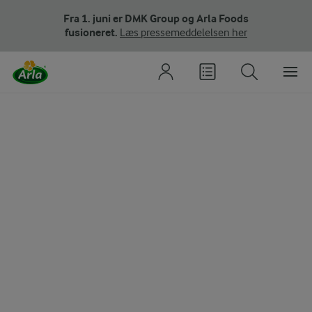
Fra 1. juni er DMK Group og Arla Foods
fusioneret.
Læs pressemeddelelsen her