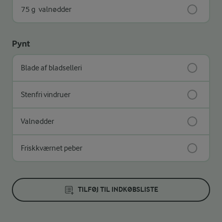
75 g
valnødder
Pynt
Blade af bladselleri
Stenfri vindruer
Valnødder
Friskkværnet peber
TILFØJ TIL INDKØBSLISTE