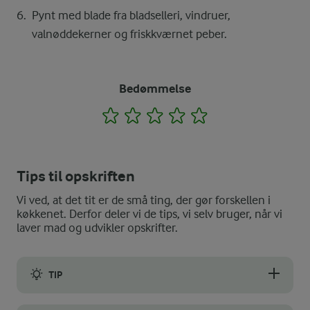
Pynt med blade fra bladselleri, vindruer,
valnøddekerner og friskkværnet peber.
Bedømmelse
1
2
3
4
5
Tips til opskriften
Vi ved, at det tit er de små ting, der gør forskellen i
køkkenet. Derfor deler vi de tips, vi selv bruger, når vi
laver mad og udvikler opskrifter.
TIP
Dressingen kan også tilberedes af lige dele cremefraiche 18%