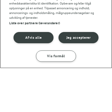
enhedskarakteristika til identifikation. Opbevare og/eller tilgå
oplysninger på en enhed. Tilpasset annoncering og indhold,
9,9 g
Kulhydrat:
annoncerings- og indholdsmåling, målgruppeundersøgelser og
udvikling af tjenester.
Liste over partnere (leverandører)
Afvis alle
Jeg accepterer
Vis formål
SÅDAN GØR DU
INGREDIENSER
1 TIME 25 MIN
FØLG MED PÅ INSTAGRAM
Gulerodskage
Få madinspiration, tips
og tricks her
(1203)
1 TIME
Waldorfsalat