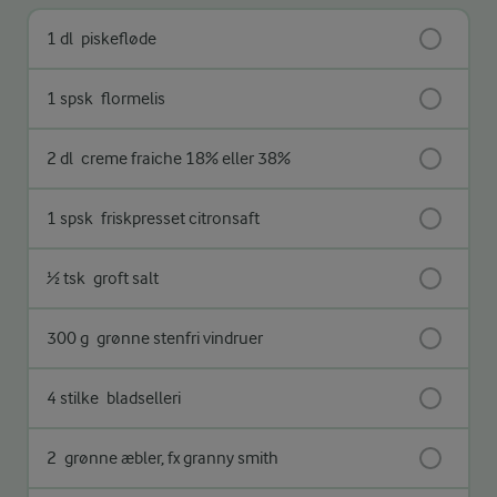
1 dl
piskefløde
1 spsk
flormelis
2 dl
creme fraiche 18% eller 38%
1 spsk
friskpresset citronsaft
½ tsk
groft salt
300 g
grønne stenfri vindruer
4 stilke
bladselleri
2
grønne æbler, fx granny smith