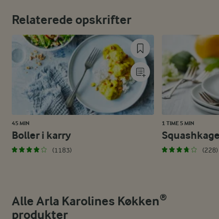
Relaterede opskrifter
45 MIN
1 TIME 5 MIN
Boller i karry
Squashkag
(1183)
(228)
Alle Arla Karolines Køkken®
produkter