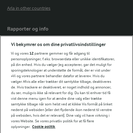
Arla in other countries
Rapporter og info
Vi bekymrer os om dine privatlivsindstillinger
Årsrapport
FarmAhead™ Check rapport
Vi og vores
12
partnere gemmer og får adgang til
Andelshaverinfo: Mælkepris
personoplysninger, f.eks. browserdata eller unikke identifikatorer,
på din enhed. Hvis du vælger Jeg accepterer, gør det muligt for
Fødevarestyrelsens smiley-rapporter for Arla Foods
sporingsteknologier at understøtte de formål, der er vist under
Fødevarestyrelsens smiley-rapporter for Jörd
»Vi og vores partnere behandler datafor at levere«. Hvis du
Fødevarestyrelsens smiley-rapporter for Lurpak PB
vælger Afvis alle eller trækker dit samtykke tilbage, deaktiveres
de. Hvis trackere er deaktiveret, er noget indhold og annoncer,
du ser, muligvis ikke så relevant for dig. Du kan til enhver tid få
vist denne menu igen for at ændre dine valg eller trække
samtykke tilbage når som helst ved at klikke Vis formål på linket
Følg
nederst på websiden [eller det flydende ikon nederst til venstre
på websiden, hvis det er relevant]. Dine valg vil have virkning i
vores Website. Se vores privatliv politik for at få flere
oplysninger.
Cookie politik