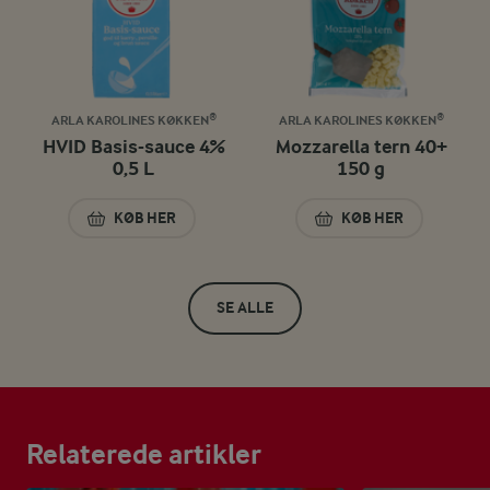
ARLA KAROLINES KØKKEN®
ARLA KAROLINES KØKKEN®
HVID Basis-sauce 4%
Mozzarella tern 40+
0,5 L
150 g
KØB HER
KØB HER
HVID BASIS-SAUCE 4% 0,5 L
MOZZARELLA TERN
SE ALLE
Relaterede artikler