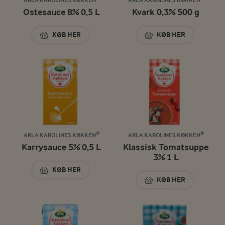
Ostesauce 8% 0,5 L
Kvark 0,3% 500 g
KØB HER
KØB HER
OSTESAUCE 8% 0,5 L
KVARK 0,3% 500 G
ARLA KAROLINES KØKKEN®
ARLA KAROLINES KØKKEN®
Karrysauce 5% 0,5 L
Klassisk Tomatsuppe
3% 1 L
KØB HER
KARRYSAUCE 5% 0,5 L
KØB HER
KLASSISK TOMATSU