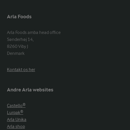
Arla Foods
Arla Foods amba head office

Sønderhøj 14, 

8260 Viby J 

Denmark
Kontakt os her
Andre Arla websites
Castello®
Lurpak®
Arla Unika
Arla shop