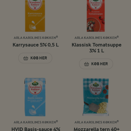
ARLA KAROLINES KØKKEN®
ARLA KAROLINES KØKKEN®
Karrysauce 5% 0,5 L
Klassisk Tomatsuppe
3% 1 L
KØB HER
KARRYSAUCE 5% 0,5 L
KØB HER
KLASSISK TOMATSU
ARLA KAROLINES KØKKEN®
ARLA KAROLINES KØKKEN®
HVID Basis-sauce 4%
Mozzarella tern 40+