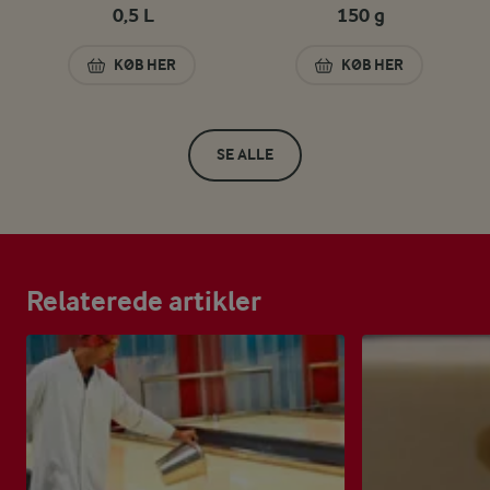
0,5 L
150 g
KØB HER
KØB HER
HVID BASIS-SAUCE 4% 0,5 L
MOZZARELLA TERN
SE ALLE
Relaterede artikler