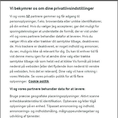
Vi bekymrer os om dine privatlivsindstillinger
Årsrapport
FarmAhead™ Check rapport
Vi og vores
12
partnere gemmer og får adgang til
Andelshaverinfo: Mælkepris
personoplysninger, f.eks. browserdata eller unikke identifikatorer,
på din enhed. Hvis du vælger Jeg accepterer, gør det muligt for
Fødevarestyrelsens smiley-rapporter for Arla Foods
sporingsteknologier at understøtte de formål, der er vist under
Fødevarestyrelsens smiley-rapporter for Jörd
»Vi og vores partnere behandler datafor at levere«. Hvis du
Fødevarestyrelsens smiley-rapporter for Lurpak PB
vælger Afvis alle eller trækker dit samtykke tilbage, deaktiveres
de. Hvis trackere er deaktiveret, er noget indhold og annoncer,
du ser, muligvis ikke så relevant for dig. Du kan til enhver tid få
vist denne menu igen for at ændre dine valg eller trække
samtykke tilbage når som helst ved at klikke Vis formål på linket
Følg
nederst på websiden [eller det flydende ikon nederst til venstre
på websiden, hvis det er relevant]. Dine valg vil have virkning i
vores Website. Se vores privatliv politik for at få flere
oplysninger.
Cookie politik
Vi og vores partnere behandler data for at levere:
Bruge præcise geografiske placeringsoplysninger. Aktivt scanne
enhedskarakteristika til identifikation. Opbevare og/eller tilgå
oplysninger på en enhed. Tilpasset annoncering og indhold,
© 2026 Arla Foods
annoncerings- og indholdsmåling, målgruppeundersøgelser og
Vælg en anden cookies
udvikling af tjenester.