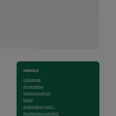
INDHOLD
Udseende
Anvendelse
Næringsindhold
Kilder
Andre læser også ...
Relaterede opskrifter