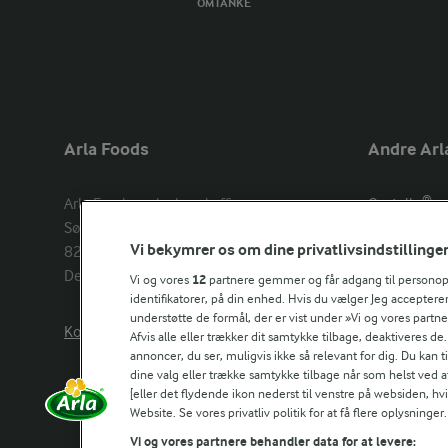
OMTANKE
Arla Foods
Andre Arl
Arla Foods amba head office

Castello®
Sønderhøj 14, 

Lurpak®
Vi bekymrer os om dine privatlivsindstillinge
8260 Viby J 

Arla Unika
Denmark
Arla shop
Vi og vores
12
partnere gemmer og får adgang til personoply
identifikatorer, på din enhed. Hvis du vælger Jeg accepterer
understøtte de formål, der er vist under »Vi og vores partn
Kontakt os her
Arla in othe
Afvis alle eller trækker dit samtykke tilbage, deaktiveres de
annoncer, du ser, muligvis ikke så relevant for dig. Du kan 
dine valg eller trække samtykke tilbage når som helst ved a
[eller det flydende ikon nederst til venstre på websiden, hvis
Website. Se vores privatliv politik for at få flere oplysninger.
Vi og vores partnere behandler data for at levere: