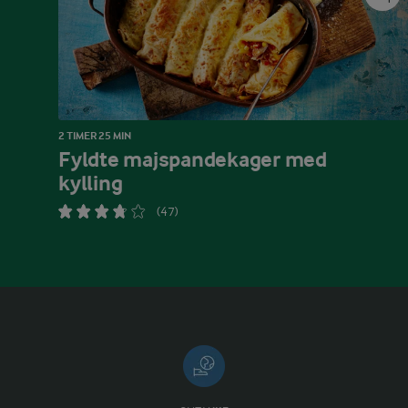
2 TIMER 25 MIN
Fyldte majspandekager med
kylling
(47)