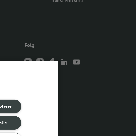
KØB MERCHANDISE
Følg
er for
er for
pterer
er for
alle