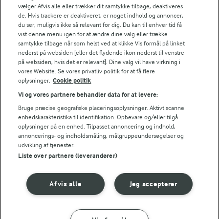
Fødevarestyrelsens smiley-rapporter for Lurpak PB
vælger Afvis alle eller trækker dit samtykke tilbage, deaktiveres
de. Hvis trackere er deaktiveret, er noget indhold og annoncer,
du ser, muligvis ikke så relevant for dig. Du kan til enhver tid få
vist denne menu igen for at ændre dine valg eller trække
samtykke tilbage når som helst ved at klikke Vis formål på linket
Følg
nederst på websiden [eller det flydende ikon nederst til venstre
på websiden, hvis det er relevant]. Dine valg vil have virkning i
vores Website. Se vores privatliv politik for at få flere
oplysninger.
Cookie politik
Vi og vores partnere behandler data for at levere:
Bruge præcise geografiske placeringsoplysninger. Aktivt scanne
enhedskarakteristika til identifikation. Opbevare og/eller tilgå
oplysninger på en enhed. Tilpasset annoncering og indhold,
© 2026 Arla Foods
annoncerings- og indholdsmåling, målgruppeundersøgelser og
Vælg en anden cookies
udvikling af tjenester.
Liste over partnere (leverandører)
Cookie politik
Afvis alle
Jeg accepterer
Betingelser for brug
Håndtering af personlige oplysninger