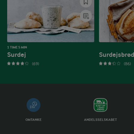
1 TIME 5 MIN
Surdej
Surdejsbrø
(69)
(86)
OMTANKE
ANDELSSELSKABET