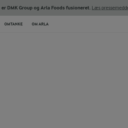
ni er DMK Group og Arla Foods fusioneret.
Læs pressemedde
OMTANKE
OM ARLA