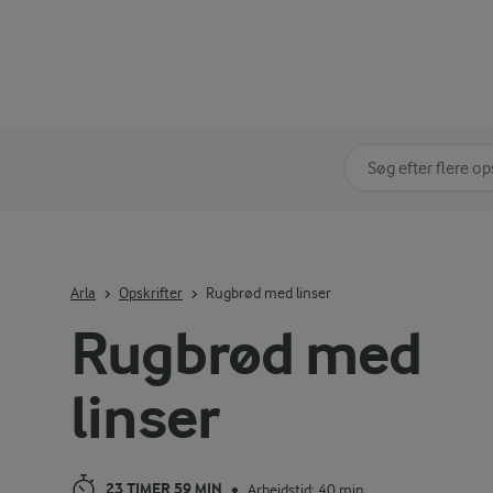
Søg på kategori
Indtast søgeord for 
Arla
Opskrifter
Rugbrød med linser
Rugbrød med
linser
23 TIMER 59 MIN
Arbejdstid: 40 min
•