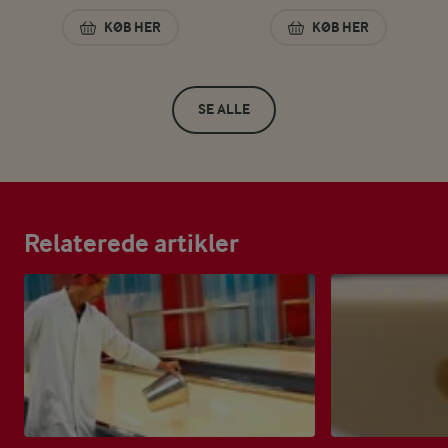
KØB HER
KØB HER
HVID BASIS-SAUCE 4% 0,5 L
MOZZARELLA TERN
SE ALLE
Relaterede artikler