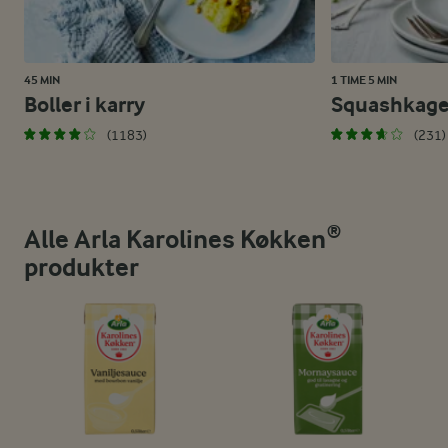
45 MIN
1 TIME 5 MIN
Boller i karry
Squashkag
(1183)
(231)
Alle Arla Karolines Køkken®
produkter