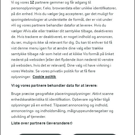
FarmAhead™ Check rapport
Vi og vores
12
partnere gemmer og får adgang til
Andelshaverinfo: Mælkepris
personoplysninger, f.eks. browserdata eller unikke identifikatorer,
på din enhed. Hvis du vælger Jeg accepterer, gør det muligt for
Fødevarestyrelsens smiley-rapporter for Arla Foods
sporingsteknologier at understøtte de formål, der er vist under
Fødevarestyrelsens smiley-rapporter for Jörd
»Vi og vores partnere behandler datafor at levere«. Hvis du
Fødevarestyrelsens smiley-rapporter for Lurpak PB
vælger Afvis alle eller trækker dit samtykke tilbage, deaktiveres
de. Hvis trackere er deaktiveret, er noget indhold og annoncer,
du ser, muligvis ikke så relevant for dig. Du kan til enhver tid få
vist denne menu igen for at ændre dine valg eller trække
samtykke tilbage når som helst ved at klikke Vis formål på linket
Følg
nederst på websiden [eller det flydende ikon nederst til venstre
på websiden, hvis det er relevant]. Dine valg vil have virkning i
vores Website. Se vores privatliv politik for at få flere
oplysninger.
Cookie politik
Vi og vores partnere behandler data for at levere:
Bruge præcise geografiske placeringsoplysninger. Aktivt scanne
enhedskarakteristika til identifikation. Opbevare og/eller tilgå
oplysninger på en enhed. Tilpasset annoncering og indhold,
© 2026 Arla Foods
annoncerings- og indholdsmåling, målgruppeundersøgelser og
Vælg en anden cookies
udvikling af tjenester.
Liste over partnere (leverandører)
Cookie politik