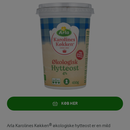
KØB HER
Arla Karolines Køkken® økologiske hytteost er en mild