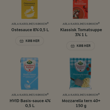
ARLA KAROLINES KØKKEN®
ARLA KAROLINES KØKKEN®
Ostesauce 8% 0,5 L
Klassisk Tomatsuppe
3% 1 L
KØB HER
OSTESAUCE 8% 0,5 L
KØB HER
KLASSISK TOMATSU
ARLA KAROLINES KØKKEN®
ARLA KAROLINES KØKKEN®
HVID Basis-sauce 4%
Mozzarella tern 40+
0,5 L
150 g