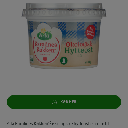
KØB HER
Arla Karolines Køkken® økologiske hytteost er en mild