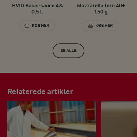
HVID Basis-sauce 4%
Mozzarella tern 40+
0,5 L
150 g
KØB HER
KØB HER
HVID BASIS-SAUCE 4% 0,5 L
MOZZARELLA TERN
SE ALLE
Relaterede artikler