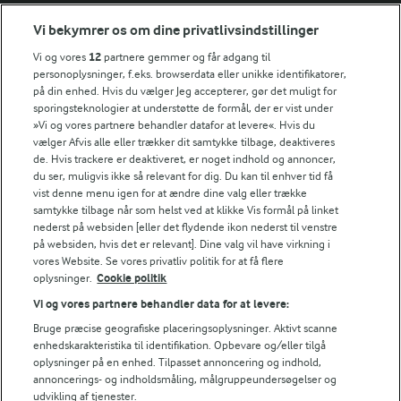
Vi bekymrer os om dine privatlivsindstillinger
Årsrapport
FarmAhead™ Check rapport
Vi og vores
12
partnere gemmer og får adgang til
Andelshaverinfo: Mælkepris
personoplysninger, f.eks. browserdata eller unikke identifikatorer,
på din enhed. Hvis du vælger Jeg accepterer, gør det muligt for
Fødevarestyrelsens smiley-rapporter for Arla Foods
sporingsteknologier at understøtte de formål, der er vist under
Fødevarestyrelsens smiley-rapporter for Jörd
»Vi og vores partnere behandler datafor at levere«. Hvis du
Fødevarestyrelsens smiley-rapporter for Lurpak PB
vælger Afvis alle eller trækker dit samtykke tilbage, deaktiveres
de. Hvis trackere er deaktiveret, er noget indhold og annoncer,
du ser, muligvis ikke så relevant for dig. Du kan til enhver tid få
vist denne menu igen for at ændre dine valg eller trække
samtykke tilbage når som helst ved at klikke Vis formål på linket
Følg
nederst på websiden [eller det flydende ikon nederst til venstre
på websiden, hvis det er relevant]. Dine valg vil have virkning i
vores Website. Se vores privatliv politik for at få flere
oplysninger.
Cookie politik
Vi og vores partnere behandler data for at levere:
Bruge præcise geografiske placeringsoplysninger. Aktivt scanne
enhedskarakteristika til identifikation. Opbevare og/eller tilgå
oplysninger på en enhed. Tilpasset annoncering og indhold,
© 2026 Arla Foods
annoncerings- og indholdsmåling, målgruppeundersøgelser og
Vælg en anden cookies
udvikling af tjenester.