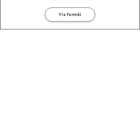
Vis formål
SÅDAN GØR DU
INGREDIENSER
RELATERET VIDEO
Tapasbræt
30 MIN
Tapas er delemad - og delemad er lig med hygge. Få
Tapasbræt
inspiration til at anrette et lækkert tapasbræt til 4 personer
lige her.
Andre gode forslag