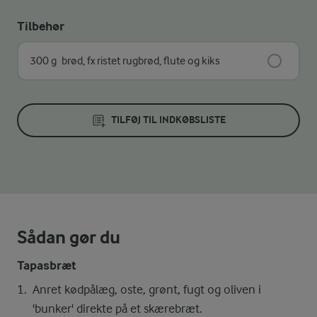
Tilbehør
300 g
brød, fx ristet rugbrød, flute og kiks
TILFØJ TIL INDKØBSLISTE
Sådan gør du
Tapasbræt
Anret kødpålæg, oste, grønt, fugt og oliven i
'bunker' direkte på et skærebræt.