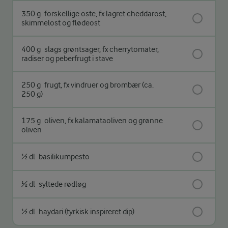
350 g
forskellige oste, fx lagret cheddarost,
skimmelost og flødeost
400 g
slags grøntsager, fx cherrytomater,
radiser og peberfrugt i stave
250 g
frugt, fx vindruer og brombær (ca.
250 g)
175 g
oliven, fx kalamataoliven og grønne
oliven
½ dl
basilikumpesto
½ dl
syltede rødløg
½ dl
haydari (tyrkisk inspireret dip)