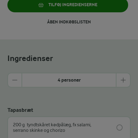
TILFØJ INGREDIENSERNE
ÅBEN INDKØBSLISTEN
Ingredienser
4 personer
Tapasbræt
200 g
tyndtskåret kødpålæg, fx salami,
serrano skinke og chorizo