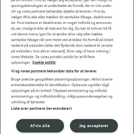
sporingsteknologier at understøtte de formål, der er vist under
11 g
Kulhydrat:
»Vi og vores partnere behandler datafor at levere«. Hvis du
vælger Afvis alle eller trækker dit samtykke tilbage, deaktiveres
de. Hvis trackere er deaktiveret, er noget indhold og annoncer,
du ser, muligvis ikke så relevant for dig. Du kan til enhver tid få
vist denne menu igen for at ændre dine valg eller trække
samtykke tilbage når som helst ved at klikke Vis formål på linket
nederst på websiden [eller det flydende ikon nederst til venstre
på websiden, hvis det er relevant]. Dine valg vil have virkning i
20 MIN
vores Website. Se vores privatliv politik for at få flere
Haydari - tyrkisk inspireret dip
oplysninger.
Cookie politik
Vi og vores partnere behandler data for at levere:
(77)
Bruge præcise geografiske placeringsoplysninger. Aktivt scanne
enhedskarakteristika til identifikation. Opbevare og/eller tilgå
oplysninger på en enhed. Tilpasset annoncering og indhold,
annoncerings- og indholdsmåling, målgruppeundersøgelser og
udvikling af tjenester.
Liste over partnere (leverandører)
For at se denne video skal du give tilladelse
til de nødvendige cookies.
Afvis alle
Jeg accepterer
GIV TILLADELSE HER