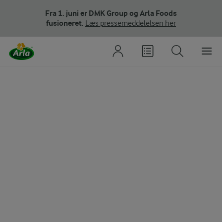
Fra 1. juni er DMK Group og Arla Foods
fusioneret.
Læs pressemeddelelsen her