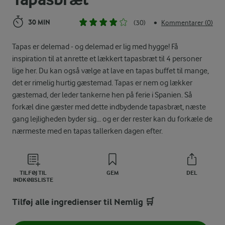
30 MIN
(30)
Kommentarer (0)
•
Tapas er delemad - og delemad er lig med hygge! Få
inspiration til at anrette et lækkert tapasbræt til 4 personer
lige her. Du kan også vælge at lave en tapas buffet til mange,
det er rimelig hurtig gæstemad. Tapas er nem og lækker
gæstemad, der leder tankerne hen på ferie i Spanien. Så
forkæl dine gæster med dette indbydende tapasbræt, næste
gang lejligheden byder sig... og er der rester kan du forkæle de
nærmeste med en tapas tallerken dagen efter.
TILFØJ TIL
GEM
DEL
INDKØBSLISTE
Tilføj alle ingredienser til Nemlig 🛒