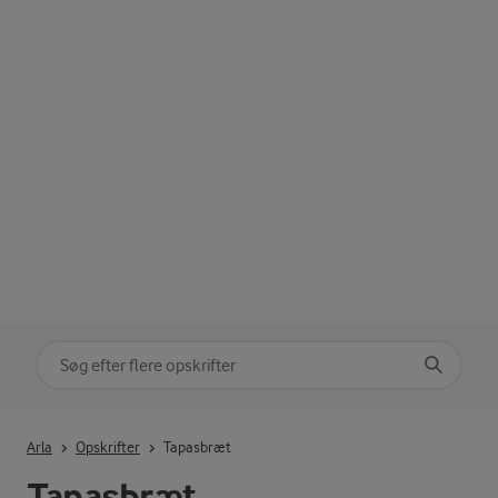
Søg på kategori
Indtast søgeord for at søge
Arla
Opskrifter
Tapasbræt
Tapasbræt