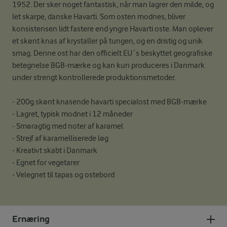
1952. Der sker noget fantastisk, når man lagrer den milde, og
let skarpe, danske Havarti. Som osten modnes, bliver
konsistensen lidt fastere end yngre Havarti oste. Man oplever
et skønt knas af krystaller på tungen, og en dristig og unik
smag. Denne ost har den officielt EU´s beskyttet geografiske
betegnelse BGB-mærke og kan kun produceres i Danmark
under strengt kontrollerede produktionsmetoder.
- 200g skønt knasende havarti specialost med BGB-mærke
- Lagret, typisk modnet i 12 måneder
- Smøragtig med noter af karamel
- Strejf af karamelliserede løg
- Kreativt skabt i Danmark
- Egnet for vegetarer
- Velegnet til tapas og ostebord
Ernæring