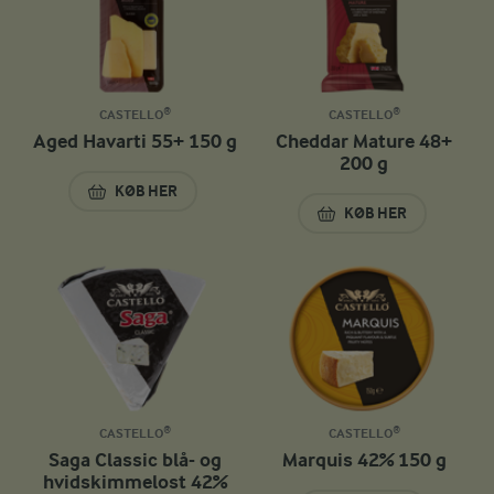
CASTELLO®
CASTELLO®
Aged Havarti 55+ 150 g
Cheddar Mature 48+
200 g
KØB HER
AGED HAVARTI 55+ 150 G
KØB HER
CHEDDAR MATURE 
CASTELLO®
CASTELLO®
Saga Classic blå- og
Marquis 42% 150 g
hvidskimmelost 42%