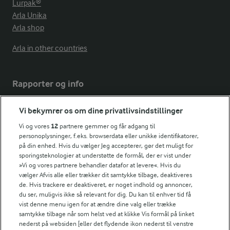
Lurpak®
Arla Unika
Arla shop
Arla in other countries
Rapporter og info
Vi bekymrer os om dine privatlivsindstillinger
Årsrapport
FarmAhead™ Check rapport
Vi og vores
12
partnere gemmer og får adgang til
personoplysninger, f.eks. browserdata eller unikke identifikatorer,
Andelshaverinfo: Mælkepris
på din enhed. Hvis du vælger Jeg accepterer, gør det muligt for
Fødevarestyrelsens smiley-rapporter for Arla Foods
sporingsteknologier at understøtte de formål, der er vist under
Fødevarestyrelsens smiley-rapporter for Jörd
»Vi og vores partnere behandler datafor at levere«. Hvis du
Fødevarestyrelsens smiley-rapporter for Lurpak PB
vælger Afvis alle eller trækker dit samtykke tilbage, deaktiveres
de. Hvis trackere er deaktiveret, er noget indhold og annoncer,
du ser, muligvis ikke så relevant for dig. Du kan til enhver tid få
vist denne menu igen for at ændre dine valg eller trække
samtykke tilbage når som helst ved at klikke Vis formål på linket
Følg
nederst på websiden [eller det flydende ikon nederst til venstre