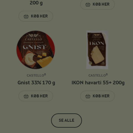
200 g
KØB HER
MARQUIS 42% 150
KØB HER
SAGA CLASSIC BLÅ- OG HVIDSKIMMELOST 42% 200
CASTELLO®
CASTELLO®
Gnist 33% 170 g
IKON havarti 55+ 200g
KØB HER
KØB HER
GNIST 33% 170 G
IKON HAVARTI 55+
SE ALLE