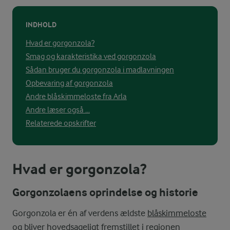
INDHOLD
Hvad er gorgonzola?
Smag og karakteristika ved gorgonzola
Sådan bruger du gorgonzola i madlavningen
Opbevaring af gorgonzola
Andre blåskimmeloste fra Arla
Andre læser også ...
Relaterede opskrifter
Hvad er gorgonzola?
Gorgonzolaens oprindelse og historie
Gorgonzola er én af verdens ældste
blåskimmeloste
og bliver hovedsageligt fremstillet i regionen