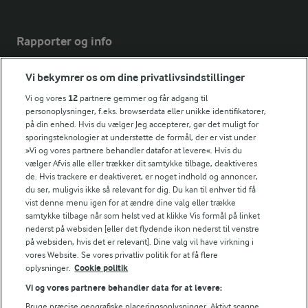
Rapporter og info
Vi bekymrer os om dine privatlivsindstillinger
Årsrapport
FarmAhead™ Check rapport
Vi og vores
12
partnere gemmer og får adgang til
Andelshaverinfo: Mælkepris
personoplysninger, f.eks. browserdata eller unikke identifikatorer,
på din enhed. Hvis du vælger Jeg accepterer, gør det muligt for
Fødevarestyrelsens smiley-rapporter for Arla Foods
sporingsteknologier at understøtte de formål, der er vist under
Fødevarestyrelsens smiley-rapporter for Jörd
»Vi og vores partnere behandler datafor at levere«. Hvis du
Fødevarestyrelsens smiley-rapporter for Lurpak PB
vælger Afvis alle eller trækker dit samtykke tilbage, deaktiveres
de. Hvis trackere er deaktiveret, er noget indhold og annoncer,
du ser, muligvis ikke så relevant for dig. Du kan til enhver tid få
vist denne menu igen for at ændre dine valg eller trække
samtykke tilbage når som helst ved at klikke Vis formål på linket
Følg
nederst på websiden [eller det flydende ikon nederst til venstre
på websiden, hvis det er relevant]. Dine valg vil have virkning i
vores Website. Se vores privatliv politik for at få flere
oplysninger.
Cookie politik
Vi og vores partnere behandler data for at levere:
Bruge præcise geografiske placeringsoplysninger. Aktivt scanne