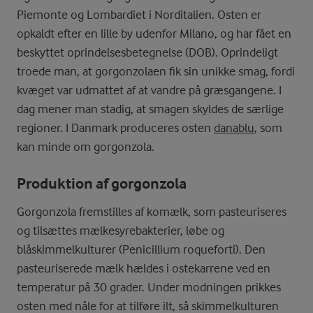
Piemonte og Lombardiet i Norditalien. Osten er
opkaldt efter en lille by udenfor Milano, og har fået en
beskyttet oprindelsesbetegnelse (DOB). Oprindeligt
troede man, at gorgonzolaen fik sin unikke smag, fordi
kvæget var udmattet af at vandre på græsgangene. I
dag mener man stadig, at smagen skyldes de særlige
regioner. I Danmark produceres osten
danablu
, som
kan minde om gorgonzola.
Produktion af gorgonzola
Gorgonzola fremstilles af komælk, som pasteuriseres
og tilsættes mælkesyrebakterier, løbe og
blåskimmelkulturer (Penicillium roqueforti). Den
pasteuriserede mælk hældes i ostekarrene ved en
temperatur på 30 grader. Under modningen prikkes
osten med nåle for at tilføre ilt, så skimmelkulturen