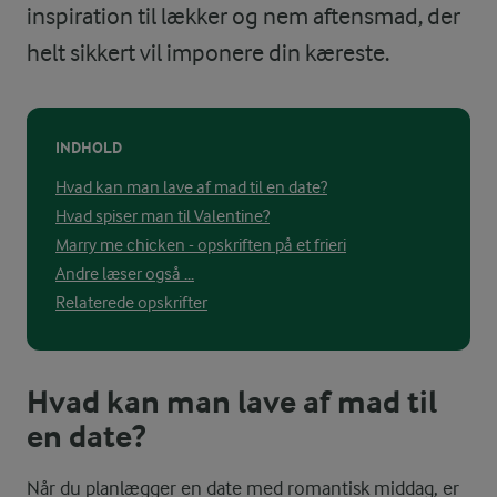
inspiration til lækker og nem aftensmad, der
helt sikkert vil imponere din kæreste.
INDHOLD
Hvad kan man lave af mad til en date?
Hvad spiser man til Valentine?
Marry me chicken - opskriften på et frieri
Andre læser også ...
Relaterede opskrifter
Hvad kan man lave af mad til
en date?
Når du planlægger en date med romantisk middag, er