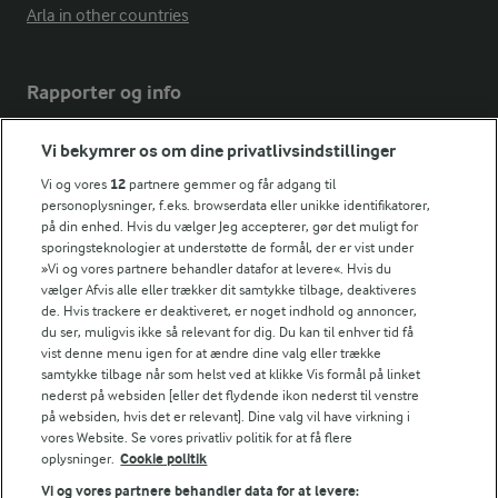
Arla in other countries
Rapporter og info
Vi bekymrer os om dine privatlivsindstillinger
Årsrapport
FarmAhead™ Check rapport
Vi og vores
12
partnere gemmer og får adgang til
personoplysninger, f.eks. browserdata eller unikke identifikatorer,
Andelshaverinfo: Mælkepris
på din enhed. Hvis du vælger Jeg accepterer, gør det muligt for
Fødevarestyrelsens smiley-rapporter for Arla Foods
sporingsteknologier at understøtte de formål, der er vist under
Fødevarestyrelsens smiley-rapporter for Jörd
»Vi og vores partnere behandler datafor at levere«. Hvis du
Fødevarestyrelsens smiley-rapporter for Lurpak PB
vælger Afvis alle eller trækker dit samtykke tilbage, deaktiveres
de. Hvis trackere er deaktiveret, er noget indhold og annoncer,
du ser, muligvis ikke så relevant for dig. Du kan til enhver tid få
vist denne menu igen for at ændre dine valg eller trække
samtykke tilbage når som helst ved at klikke Vis formål på linket
Følg
nederst på websiden [eller det flydende ikon nederst til venstre
på websiden, hvis det er relevant]. Dine valg vil have virkning i
vores Website. Se vores privatliv politik for at få flere
oplysninger.
Cookie politik
Vi og vores partnere behandler data for at levere: