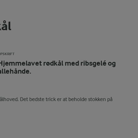
ål
PSKRIFT
Hjemmelavet rødkål med ribsgelé og
allehånde.
t kålhoved. Det bedste trick er at beholde stokken på