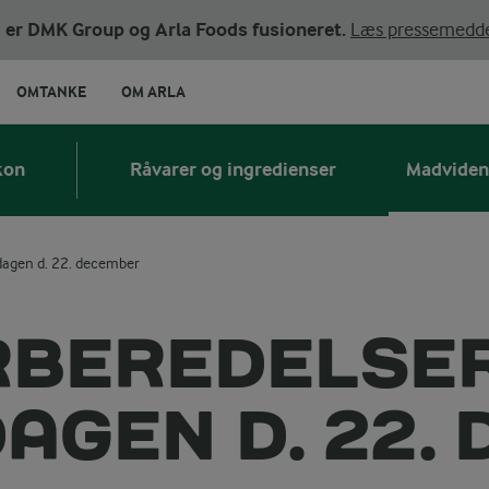
ni er DMK Group og Arla Foods fusioneret.
Læs pressemedde
OMTANKE
OM ARLA
kon
Råvarer og ingredienser
Madviden
ddagen d. 22. december
RBEREDELSER
AGEN D. 22.