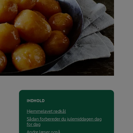
INDHOLD
Hjemmelavet rødkål
Sådan forbereder du julemiddagen dag
for dag
Andre læser også ...