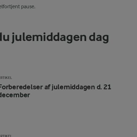
lfortjent pause.
du julemiddagen dag
RTIKEL
Forberedelser af julemiddagen d. 21
december
RTIKEL