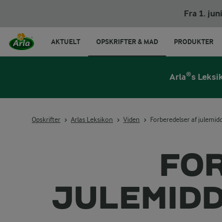
Fra 1. ju
AKTUELT
OPSKRIFTER & MAD
PRODUKTER
Arla®s Leksi
Opskrifter
Arlas Leksikon
Viden
Forberedelser af julemi
FO
JULEMIDD