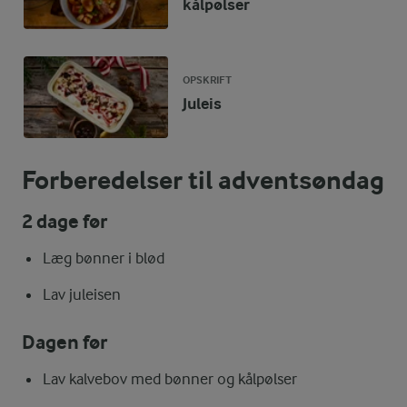
kålpølser
OPSKRIFT
Juleis
Forberedelser til adventsøndag
2 dage før
Læg bønner i blød
Lav juleisen
Dagen før
Lav kalvebov med bønner og kålpølser