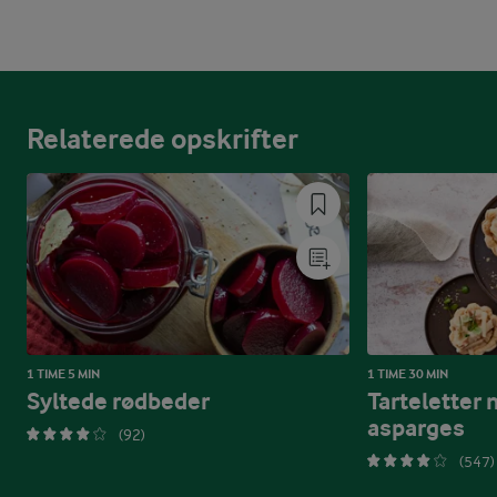
Relaterede opskrifter
1 TIME 5 MIN
1 TIME 30 MIN
Syltede rødbeder
Tarteletter 
asparges
(92)
(547)