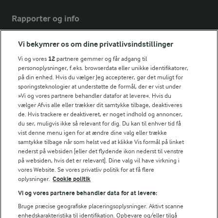
Rapporter og info
Vi bekymrer os om dine privatlivsindstillinger
Årsrapport
FarmAhead™ Check rapport
Vi og vores
12
partnere gemmer og får adgang til
Andelshaverinfo: Mælkepris
personoplysninger, f.eks. browserdata eller unikke identifikatorer,
på din enhed. Hvis du vælger Jeg accepterer, gør det muligt for
Fødevarestyrelsens smiley-rapporter for Arla Foods
sporingsteknologier at understøtte de formål, der er vist under
Fødevarestyrelsens smiley-rapporter for Jörd
»Vi og vores partnere behandler datafor at levere«. Hvis du
Fødevarestyrelsens smiley-rapporter for Lurpak PB
vælger Afvis alle eller trækker dit samtykke tilbage, deaktiveres
de. Hvis trackere er deaktiveret, er noget indhold og annoncer,
du ser, muligvis ikke så relevant for dig. Du kan til enhver tid få
vist denne menu igen for at ændre dine valg eller trække
samtykke tilbage når som helst ved at klikke Vis formål på linket
Følg
nederst på websiden [eller det flydende ikon nederst til venstre
på websiden, hvis det er relevant]. Dine valg vil have virkning i
vores Website. Se vores privatliv politik for at få flere
oplysninger.
Cookie politik
Vi og vores partnere behandler data for at levere:
Bruge præcise geografiske placeringsoplysninger. Aktivt scanne
enhedskarakteristika til identifikation. Opbevare og/eller tilgå