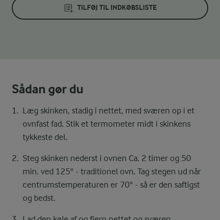
TILFØJ TIL INDKØBSLISTE
Sådan gør du
Læg skinken, stadig i nettet, med sværen op i et
ovnfast fad. Stik et termometer midt i skinkens
tykkeste del.
Steg skinken nederst i ovnen Ca. 2 timer og 50
min. ved 125° - traditionel ovn. Tag stegen ud når
centrumstemperaturen er 70° - så er den saftigst
og bedst.
Lad den køle af og fjern nettet og sværen.