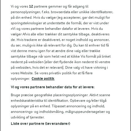
968 kJ / 231 kcal
Vi og vores
12
partnere gemmer og får adgang til
personoplysninger, f.eks. browserdata eller unikke identifikatorer,
Energifordeling
på din enhed. Hvis du vælger Jeg accepterer, gør det muligt for
sporingsteknologier at understøtte de formål, der er vist under
»Vi og vores partnere behandler datafor at levere«. Hvis du
ENERGI PR 100 G
vælger Afvis alle eller trækker dit samtykke tilbage, deaktiveres
de. Hvis trackere er deaktiveret, er noget indhold og annoncer,
du ser, muligvis ikke så relevant for dig. Du kan til enhver tid få
0 g
Fiber:
vist denne menu igen for at ændre dine valg eller trække
samtykke tilbage når som helst ved at klikke Vis formål på linket
nederst på websiden [eller det flydende ikon nederst til venstre
6,4 g
Protein:
på websiden, hvis det er relevant]. Dine valg vil have virkning i
vores Website. Se vores privatliv politik for at få flere
10,5 g
Fedt:
oplysninger.
Cookie politik
Vi og vores partnere behandler data for at levere:
27,7 g
Kulhydrat:
Bruge præcise geografiske placeringsoplysninger. Aktivt scanne
enhedskarakteristika til identifikation. Opbevare og/eller tilgå
oplysninger på en enhed. Tilpasset annoncering og indhold,
annoncerings- og indholdsmåling, målgruppeundersøgelser og
udvikling af tjenester.
Liste over partnere (leverandører)