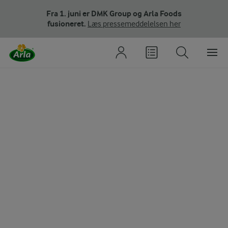
Fra 1. juni er DMK Group og Arla Foods
fusioneret.
Læs pressemeddelelsen her