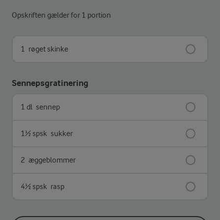
Opskriften gælder for 1 portion
1
røget skinke
Sennepsgratinering
1 dl
sennep
1½ spsk
sukker
2
æggeblommer
4½ spsk
rasp