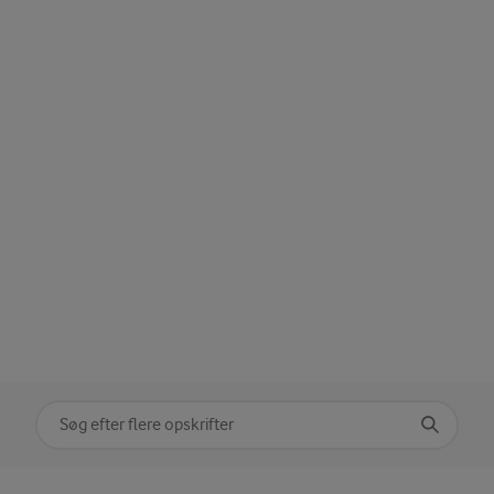
Søg på kategori
Indtast søgeord for at søge