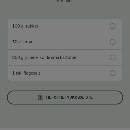
6-8 pers.
100 g
sukker
30 g
smør
800 g
pillede, kolde små kartofler
1 tsk
flagesalt
TILFØJ TIL INDKØBSLISTE