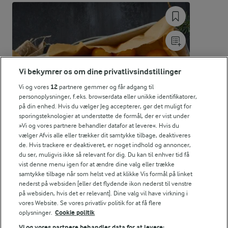
561 kJ / 134 kcal
Energifordeling
ENERGI PR 100 G
Vi bekymrer os om dine privatlivsindstillinger
1,2 g
Fiber:
Vi og vores
12
partnere gemmer og får adgang til
personoplysninger, f.eks. browserdata eller unikke identifikatorer,
1,6 g
Protein:
på din enhed. Hvis du vælger Jeg accepterer, gør det muligt for
sporingsteknologier at understøtte de formål, der er vist under
»Vi og vores partnere behandler datafor at levere«. Hvis du
2,9 g
Fedt:
vælger Afvis alle eller trækker dit samtykke tilbage, deaktiveres
de. Hvis trackere er deaktiveret, er noget indhold og annoncer,
du ser, muligvis ikke så relevant for dig. Du kan til enhver tid få
25,1 g
Kulhydrat:
vist denne menu igen for at ændre dine valg eller trække
samtykke tilbage når som helst ved at klikke Vis formål på linket
nederst på websiden [eller det flydende ikon nederst til venstre
på websiden, hvis det er relevant]. Dine valg vil have virkning i
vores Website. Se vores privatliv politik for at få flere
oplysninger.
Cookie politik
Vi og vores partnere behandler data for at levere: