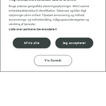
1 TIME 30 MIN
Bruge præcise geografiske placeringsoplysninger. Aktivt scanne
Brunede kartofler i ovn
enhedskarakteristika til identifikation. Opbevare og/eller tilgå
oplysninger på en enhed. Tilpasset annoncering og indhold,
(16)
annoncerings- og indholdsmåling, målgruppeundersøgelser og
udvikling af tjenester.
Liste over partnere (leverandører)
Afvis alle
Jeg accepterer
For at se denne video skal du give tilladelse
til de nødvendige cookies.
GIV TILLADELSE HER
Vis formål
SÅDAN GØR DU
INGREDIENSER
45 MIN
Brunede kartofler
RELATERET VIDEO
Perfekte brunede kartofler
Hemmeligheden bag det perfekte resultat er tålmodighed!