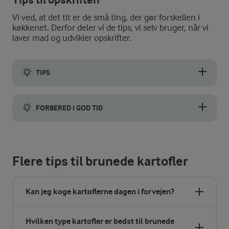
Vi ved, at det tit er de små ting, der gør forskellen i
køkkenet. Derfor deler vi de tips, vi selv bruger, når vi
laver mad og udvikler opskrifter.
TIPS
Kartoflerne skal være helt afkølede og tørre, når de tilsættes
FORBERED I GOD TID
Du kan evt. brune dine kartofler i god tid før julemiddagen og 
Flere tips til brunede kartofler
Kan jeg koge kartoflerne dagen i forvejen?
Hvilken type kartofler er bedst til brunede