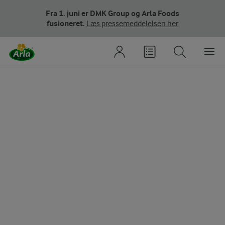
Fra 1. juni er DMK Group og Arla Foods
fusioneret.
Læs pressemeddelelsen her