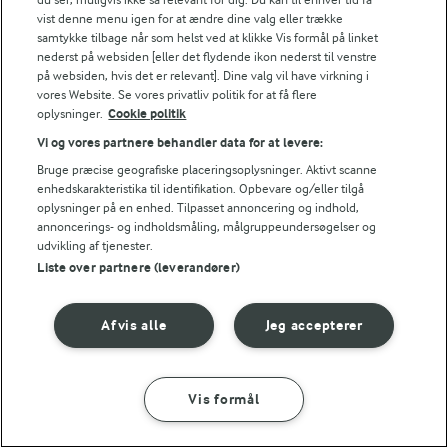
vist denne menu igen for at ændre dine valg eller trække
samtykke tilbage når som helst ved at klikke Vis formål på linket
9,3 g
Protein:
nederst på websiden [eller det flydende ikon nederst til venstre
på websiden, hvis det er relevant]. Dine valg vil have virkning i
vores Website. Se vores privatliv politik for at få flere
16 g
Fedt:
oplysninger.
Cookie politik
Vi og vores partnere behandler data for at levere:
3,9 g
Kulhydrat:
Bruge præcise geografiske placeringsoplysninger. Aktivt scanne
enhedskarakteristika til identifikation. Opbevare og/eller tilgå
oplysninger på en enhed. Tilpasset annoncering og indhold,
annoncerings- og indholdsmåling, målgruppeundersøgelser og
udvikling af tjenester.
Liste over partnere (leverandører)
23 TIMER 59 MIN
Afvis alle
Jeg accepterer
Rugbrød
(52)
Vis formål
SÅDAN GØR DU
INGREDIENSER