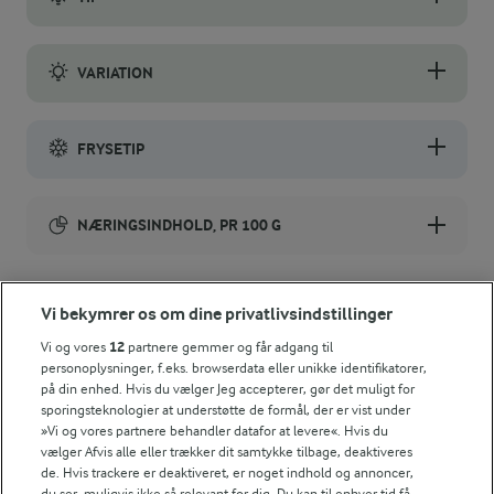
Leverpostejen kan bages i en stor porcelæns- eller aluform (ca. 
VARIATION
Vil du lave juleleverpostej kan du tilsætte allehånde, nelliker og
FRYSETIP
Leverpostejerne kan fryses ubagte. Bag dem uden optøning. Sæt
NÆRINGSINDHOLD, PR 100 G
Energiindhold:
Lun hjemmelavet leverpostej på hjemmebagt
Vi bekymrer os om dine privatlivsindstillinger
rugbrød smager himmelsk!
816 kJ / 195 kcal
Vi og vores
12
partnere gemmer og får adgang til
personoplysninger, f.eks. browserdata eller unikke identifikatorer,
Energifordeling
på din enhed. Hvis du vælger Jeg accepterer, gør det muligt for
sporingsteknologier at understøtte de formål, der er vist under
»Vi og vores partnere behandler datafor at levere«. Hvis du
ENERGI PR 100 G
vælger Afvis alle eller trækker dit samtykke tilbage, deaktiveres
de. Hvis trackere er deaktiveret, er noget indhold og annoncer,
0,3 g
Fiber:
du ser, muligvis ikke så relevant for dig. Du kan til enhver tid få