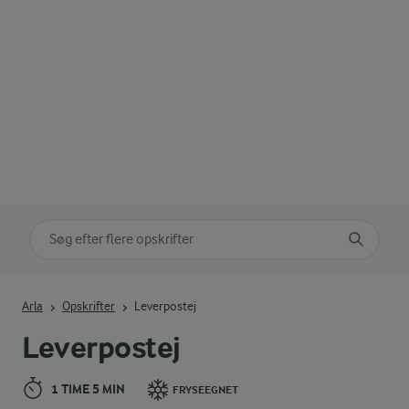
Søg på kategori
Indtast søgeord for at søge
Arla
Opskrifter
Leverpostej
Leverpostej
1 TIME 5 MIN
FRYSEEGNET