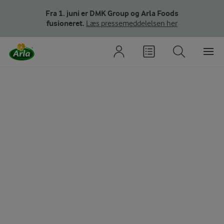
Fra 1. juni er DMK Group og Arla Foods
fusioneret.
Læs pressemeddelelsen her