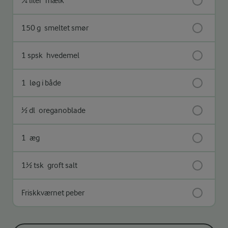
¼ liter
mælk
150 g
smeltet smør
1 spsk
hvedemel
1
løg i både
½ dl
oreganoblade
1
æg
1½ tsk
groft salt
Friskkværnet peber