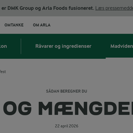
ni er DMK Group og Arla Foods fusioneret.
Læs pressemedde
OMTANKE
OM ARLA
kon
Råvarer og ingredienser
Madviden
fest
SÅDAN BEREGNER DU
 OG MÆNGDER
22 april 2026