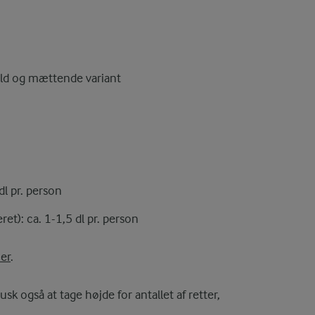
ild og mættende variant
dl pr. person
ret): ca. 1-1,5 dl pr. person
er
.
k også at tage højde for antallet af retter,