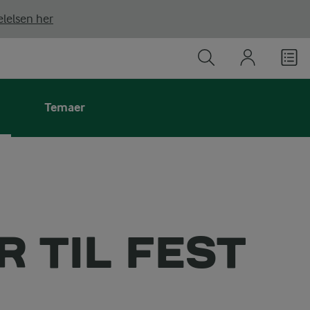
lelsen her
Temaer
 TIL FEST