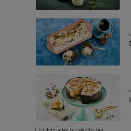
O
O
Find flere lækre
is-opskrifter her
.