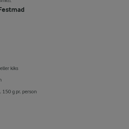
RTIKEL
Festmad
eller kiks
n
a. 150 g pr. person