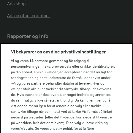
Arla shop
Arla in other countries
Rapporter og info
Vi bekymrer os om dine privatlivsindstillinger
Årsrapport
FarmAhead™ Check rapport
Vi og vores
12
partnere gemmer og får adgang til
personoplysninger, f.eks. browserdata eller unikke identifikatorer,
Andelshaverinfo: Mælkepris
på din enhed. Hvis du vælger Jeg accepterer, gør det muligt for
Fødevarestyrelsens smiley-rapporter for Arla Foods
sporingsteknologier at understøtte de formål, der er vist under
Fødevarestyrelsens smiley-rapporter for Jörd
»Vi og vores partnere behandler datafor at levere«. Hvis du
Fødevarestyrelsens smiley-rapporter for Lurpak PB
vælger Afvis alle eller trækker dit samtykke tilbage, deaktiveres
de. Hvis trackere er deaktiveret, er noget indhold og annoncer,
du ser, muligvis ikke så relevant for dig. Du kan til enhver tid få
vist denne menu igen for at ændre dine valg eller trække
samtykke tilbage når som helst ved at klikke Vis formål på linket
Følg
nederst på websiden [eller det flydende ikon nederst til venstre
på websiden, hvis det er relevant]. Dine valg vil have virkning i
vores Website. Se vores privatliv politik for at få flere