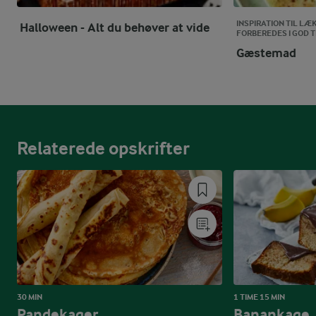
INSPIRATION TIL LÆ
Halloween - Alt du behøver at vide
FORBEREDES I GOD T
Gæstemad
Relaterede opskrifter
30 MIN
1 TIME 15 MIN
Pandekager
Banankage