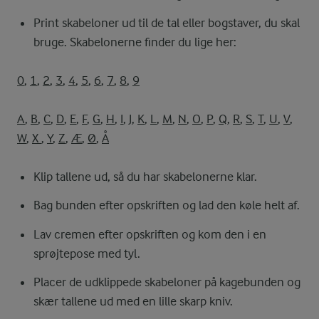
Print skabeloner ud til de tal eller bogstaver, du skal
bruge. Skabelonerne finder du lige her:
0
,
1
,
2
,
3
,
4
,
5
,
6
,
7
,
8
,
9
A
,
B
,
C
,
D
,
E
,
F
,
G
,
H
,
I
,
J
,
K
,
L
,
M
,
N
,
O
,
P
,
Q
,
R
,
S
,
T
,
U
,
V
,
W
,
X
,
Y
,
Z
,
Æ
,
Ø
,
Å
Klip tallene ud, så du har skabelonerne klar.
Bag bunden efter opskriften og lad den køle helt af.
Lav cremen efter opskriften og kom den i en
sprøjtepose med tyl.
Placer de udklippede skabeloner på kagebunden og
skær tallene ud med en lille skarp kniv.