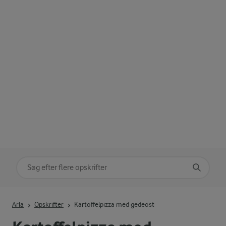
Søg på kategori
Indtast søgeord for at søge
Arla
Opskrifter
Kartoffelpizza med gedeost