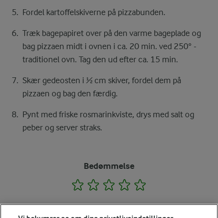
Fordel kartoffelskiverne på pizzabunden.
Træk bagepapiret over på den varme bageplade og
bag pizzaen midt i ovnen i ca. 20 min. ved 250° -
traditionel ovn. Tag den ud efter ca. 15 min.
Skær gedeosten i ½ cm skiver, fordel dem på
pizzaen og bag den færdig.
Pynt med friske rosmarinkviste, drys med salt og
peber og server straks.
Bedømmelse
1
2
3
4
5