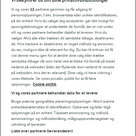
Vi bekymrer os om dine privatlivsindstillinger
Tips til opskriften
Vi og vores
12
partnere gemmer og får adgang til
personoplysninger, f.eks. browserdata eller unikke identifikatorer,
Vi ved, at det tit er de små ting, der gør forskellen i
på din enhed. Hvis du vælger Jeg accepterer, gør det muligt for
køkkenet. Derfor deler vi de tips, vi selv bruger, når vi
sporingsteknologier at understøtte de formål, der er vist under
laver mad og udvikler opskrifter.
»Vi og vores partnere behandler datafor at levere«. Hvis du
vælger Afvis alle eller trækker dit samtykke tilbage, deaktiveres
de. Hvis trackere er deaktiveret, er noget indhold og annoncer,
TIP
du ser, muligvis ikke så relevant for dig. Du kan til enhver tid få
vist denne menu igen for at ændre dine valg eller trække
Du kan dryppe akaciehonning på pizzaen, så bliver den lidt des
samtykke tilbage når som helst ved at klikke Vis formål på linket
nederst på websiden [eller det flydende ikon nederst til venstre
NÆRINGSINDHOLD, PR 100 G
på websiden, hvis det er relevant]. Dine valg vil have virkning i
vores Website. Se vores privatliv politik for at få flere
oplysninger.
Cookie politik
Energiindhold:
Vi og vores partnere behandler data for at levere:
762 kJ / 182 kcal
Bruge præcise geografiske placeringsoplysninger. Aktivt scanne
10 LÆKRE PIZZA OPSKRIFTER
enhedskarakteristika til identifikation. Opbevare og/eller tilgå
Energifordeling
Få endnu mere inspiration til
oplysninger på en enhed. Tilpasset annoncering og indhold,
din hjemmelavede pizza 🍕
annoncerings- og indholdsmåling, målgruppeundersøgelser og
udvikling af tjenester.
ENERGI PR 100 G
Liste over partnere (leverandører)