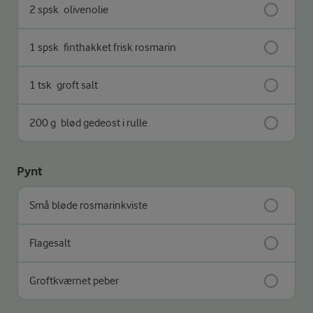
2 spsk
olivenolie
1 spsk
finthakket frisk rosmarin
1 tsk
groft salt
200 g
blød gedeost i rulle
Pynt
Små bløde rosmarinkviste
Flagesalt
Groftkværnet peber