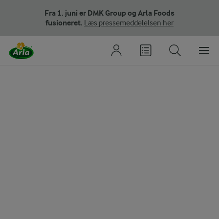
Fra 1. juni er DMK Group og Arla Foods
fusioneret.
Læs pressemeddelelsen her