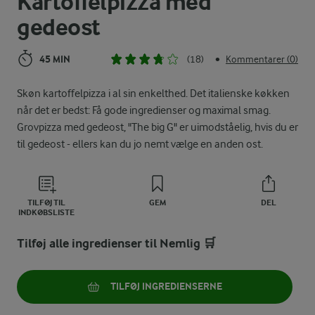
Kartoffelpizza med
gedeost
45 MIN
(18)
Kommentarer (0)
•
Skøn kartoffelpizza i al sin enkelthed. Det italienske køkken
når det er bedst: Få gode ingredienser og maximal smag.
Grovpizza med gedeost, "The big G" er uimodståelig, hvis du er
til gedeost - ellers kan du jo nemt vælge en anden ost.
TILFØJ TIL
GEM
DEL
INDKØBSLISTE
Tilføj alle ingredienser til Nemlig 🛒
TILFØJ INGREDIENSERNE