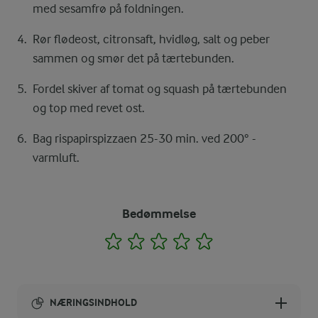
med sesamfrø på foldningen.
Rør flødeost, citronsaft, hvidløg, salt og peber
sammen og smør det på tærtebunden.
Fordel skiver af tomat og squash på tærtebunden
og top med revet ost.
Bag rispapirspizzaen 25-30 min. ved 200° -
varmluft.
Bedømmelse
1
2
3
4
5
NÆRINGSINDHOLD