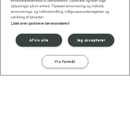
enhedskarakteristika til identifikation. Opbevare og/eller tilgå
oplysninger på en enhed. Tilpasset annoncering og indhold,
annoncerings- og indholdsmåling, målgruppeundersøgelser og
udvikling af tjenester.
Liste over partnere (leverandører)
30 MIN
Friske forårsruller med
Afvis alle
Jeg accepterer
peanutbutter-sauce
(6)
Vis formål
SÅDAN GØR DU
INGREDIENSER
10 LÆKRE PIZZA OPSKRIFTER
Få endnu mere inspiration til
din hjemmelavede pizza 🍕
Rispapir pizza
Ny