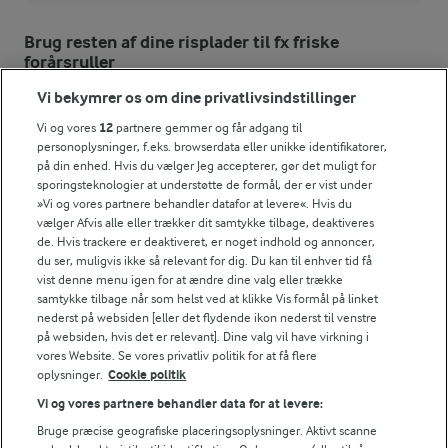
Energiindhold:
Brug resten af dine risplader til fx friske
forårsruller
3517 kJ / 841 kcal
Vi bekymrer os om dine privatlivsindstillinger
Energifordeling
Vi og vores
12
partnere gemmer og får adgang til
personoplysninger, f.eks. browserdata eller unikke identifikatorer,
på din enhed. Hvis du vælger Jeg accepterer, gør det muligt for
ENERGI
sporingsteknologier at understøtte de formål, der er vist under
»Vi og vores partnere behandler datafor at levere«. Hvis du
4 g
Fiber:
vælger Afvis alle eller trækker dit samtykke tilbage, deaktiveres
de. Hvis trackere er deaktiveret, er noget indhold og annoncer,
du ser, muligvis ikke så relevant for dig. Du kan til enhver tid få
32,2 g
Protein:
vist denne menu igen for at ændre dine valg eller trække
samtykke tilbage når som helst ved at klikke Vis formål på linket
nederst på websiden [eller det flydende ikon nederst til venstre
45,9 g
Fedt:
på websiden, hvis det er relevant]. Dine valg vil have virkning i
vores Website. Se vores privatliv politik for at få flere
oplysninger.
Cookie politik
74,8 g
Kulhydrat:
Vi og vores partnere behandler data for at levere:
Bruge præcise geografiske placeringsoplysninger. Aktivt scanne