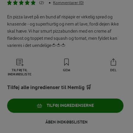
(2)
Kommentarer (0)
•
En pizza lavet på en bund af rispapir er virkelig sprød og
knasende - og superhurtig og nem at lave, fordi dejen ikke
skal hæve. Vi har smurt pizzabunden med en creme af
flødeost og toppet med squash og tomat, men fyldet kan
varieres i det uendelige🍅🍅🍅
TILFØJ TIL
GEM
DEL
INDKØBSLISTE
Tilføj alle ingredienser til Nemlig 🛒
TILFØJ INGREDIENSERNE
ÅBEN INDKØBSLISTEN