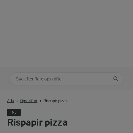
Søg på kategori
Indtast søgeord for at søge
Arla
Opskrifter
Rispapir pizza
Ny
Rispapir pizza