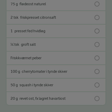
75 g
flødeost naturel
2 tsk
friskpresset citronsaft
1
presset fed hvidløg
¼ tsk
groft salt
Friskkværnet peber
100 g
cherrytomater i tynde skiver
50 g
squash i tynde skiver
20 g
revet ost, fx lagret havartiost