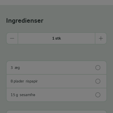
Ingredienser
1 stk
3
æg
8 plader
rispapir
15 g
sesamfrø