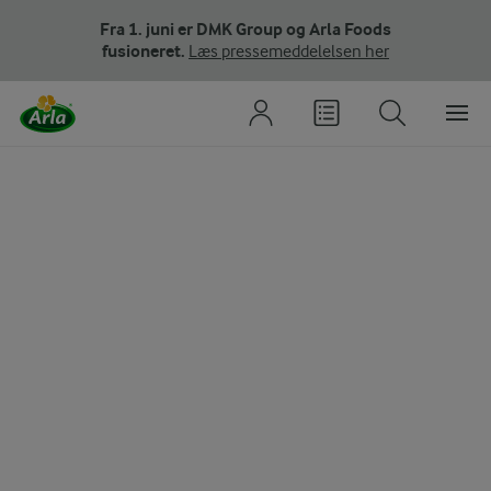
Fra 1. juni er DMK Group og Arla Foods
fusioneret.
Læs pressemeddelelsen her