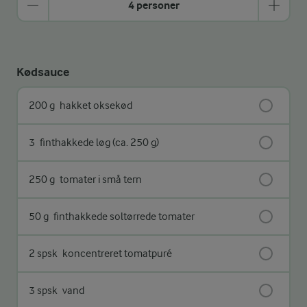
4 personer
Kødsauce
200 g
hakket oksekød
3
finthakkede løg (ca. 250 g)
250 g
tomater i små tern
50 g
finthakkede soltørrede tomater
2 spsk
koncentreret tomatpuré
3 spsk
vand