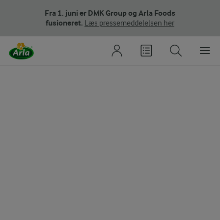
Fra 1. juni er DMK Group og Arla Foods
fusioneret.
Læs pressemeddelelsen her