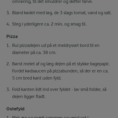
omrøring, til det smuldrer og skifter farve.
Bland kødet med løg, de 3 slags tomat, vand og salt.
Steg i yderligere ca. 2 min. og smag til.
Pizza
Rul pizzadejen ud på et meldrysset bord til en
diameter på ca. 38 cm.
Børst melet af og læg dejen på et stykke bagepapir.
Fordel kødsaucen på pizzabunden, så der er en ca.
5 cm bred kant uden fyld.
Fold kanten lidt ind over fyldet - lav små folder, så
dejen ligger fladt.
Ostefyld
Pisk æg og mælk sammen og vend ost i.