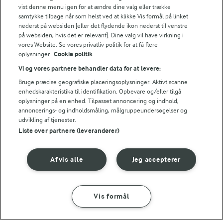
vist denne menu igen for at ændre dine valg eller trække
Vi ved, at det tit er de små ting, der gør forskellen i
samtykke tilbage når som helst ved at klikke Vis formål på linket
køkkenet. Derfor deler vi de tips, vi selv bruger, når vi
nederst på websiden [eller det flydende ikon nederst til venstre
laver mad og udvikler opskrifter.
på websiden, hvis det er relevant]. Dine valg vil have virkning i
vores Website. Se vores privatliv politik for at få flere
oplysninger.
Cookie politik
TIP
Vi og vores partnere behandler data for at levere:
Bruge præcise geografiske placeringsoplysninger. Aktivt scanne
I stedet for revet mozzarella, kan du bruge Arla Karolines Køk
enhedskarakteristika til identifikation. Opbevare og/eller tilgå
oplysninger på en enhed. Tilpasset annoncering og indhold,
NÆRINGSINDHOLD, PR 100 G
annoncerings- og indholdsmåling, målgruppeundersøgelser og
udvikling af tjenester.
Energiindhold:
Liste over partnere (leverandører)
Er du mere til en traditionel pizza.....
417 kJ / 100 kcal
Afvis alle
Jeg accepterer
Energifordeling
Vis formål
ENERGI PR 100 G
SÅDAN GØR DU
INGREDIENSER
1,3 g
Fiber: