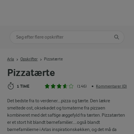
Søg på kategori
Indtast søgeord for at søge
Arla
Opskrifter
Pizzatærte
Pizzatærte
1 TIME
(146)
Kommentarer (0)
•
Det bedste fra to verdener....pizza og tærte. Den lækre
smeltede ost, oksekødet og tomaterne fra pizzaen
kombineret med det saftige æggefyld fra tærten. Pizzatærten
er et stort hit blandt børnefamilier.....også blandt
børnefamilierne i Arlas inspirationskøkken, og det må da