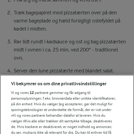
Træk bagepapiret med pizzatærten over på den
varme bageplade og hæld forsigtigt ostefyldet på
kødet i midten.
Rør lidt rundt i kødsauce og ost og bag pizzatærten
midt i ovnen i ca. 25 min. ved 200° - traditionel
ovn.
Server den lune pizzatærte med blandet salat.
Vi bekymrer os om dine privatlivsindstillinger
Vi og vores
12
partnere gemmer og får adgang til
Bedømmelse
personoplysninger, f.eks. browserdata eller unikke identifikatorer,
på din enhed. Hvis du vælger Jeg accepterer, gør det muligt for
1
2
3
4
5
sporingsteknologier at understøtte de formål, der er vist under
»Vi og vores partnere behandler datafor at levere«. Hvis du
vælger Afvis alle eller trækker dit samtykke tilbage, deaktiveres
de. Hvis trackere er deaktiveret, er noget indhold og annoncer,
Tips til opskriften
du ser, muligvis ikke så relevant for dig. Du kan til enhver tid få