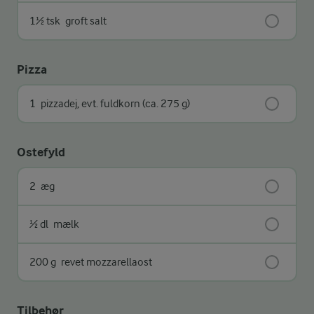
1½ tsk
groft salt
Pizza
1
pizzadej, evt. fuldkorn (ca. 275 g)
Ostefyld
2
æg
½ dl
mælk
200 g
revet mozzarellaost
Tilbehør