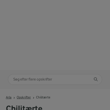
Søg på kategori
Indtast søgeord for at søge
Arla
Opskrifter
Chilitærte
Chilitærte