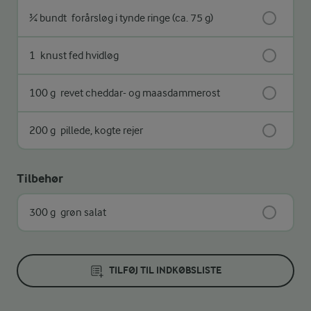
¾ bundt
forårsløg i tynde ringe (ca. 75 g)
1
knust fed hvidløg
100 g
revet cheddar- og maasdammerost
200 g
pillede, kogte rejer
Tilbehør
300 g
grøn salat
TILFØJ TIL INDKØBSLISTE