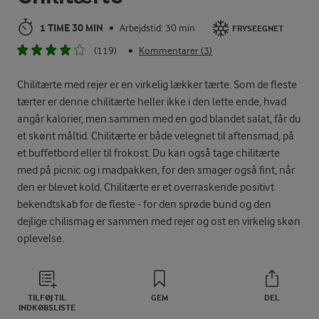
1 TIME 30 MIN
Arbejdstid: 30 min
•
FRYSEEGNET
(119)
Kommentarer (3)
•
Chilitærte med rejer er en virkelig lækker tærte. Som de fleste
tærter er denne chilitærte heller ikke i den lette ende, hvad
angår kalorier, men sammen med en god blandet salat, får du
et skønt måltid. Chilitærte er både velegnet til aftensmad, på
et buffetbord eller til frokost. Du kan også tage chilitærte
med på picnic og i madpakken, for den smager også fint, når
den er blevet kold. Chilitærte er et overraskende positivt
bekendtskab for de fleste - for den sprøde bund og den
dejlige chilismag er sammen med rejer og ost en virkelig skøn
oplevelse.
TILFØJ TIL
GEM
DEL
INDKØBSLISTE