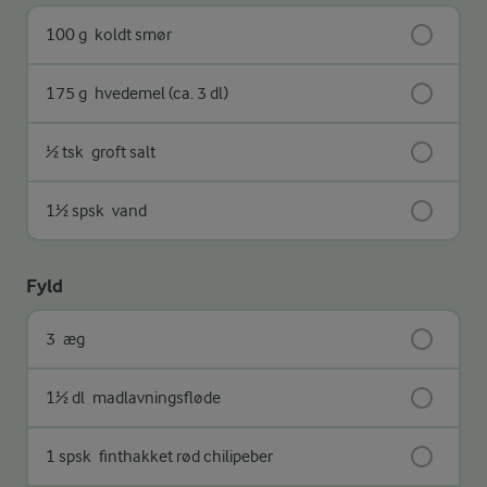
100 g
koldt smør
175 g
hvedemel (ca. 3 dl)
½ tsk
groft salt
1½ spsk
vand
Fyld
3
æg
1½ dl
madlavningsfløde
1 spsk
finthakket rød chilipeber