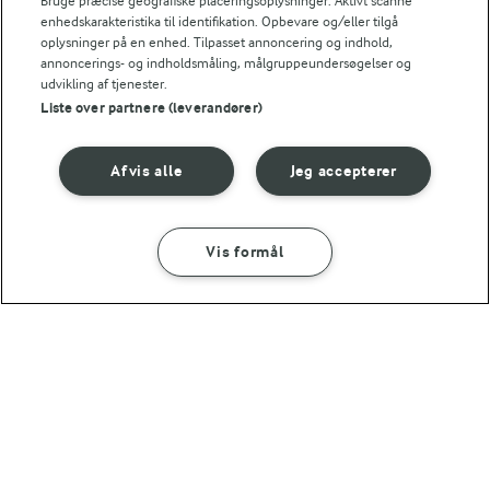
Bruge præcise geografiske placeringsoplysninger. Aktivt scanne
enhedskarakteristika til identifikation. Opbevare og/eller tilgå
0,9 g
Fiber:
oplysninger på en enhed. Tilpasset annoncering og indhold,
annoncerings- og indholdsmåling, målgruppeundersøgelser og
udvikling af tjenester.
8 g
Protein:
Liste over partnere (leverandører)
11,3 g
Fedt:
Afvis alle
Jeg accepterer
11,8 g
Kulhydrat:
Vis formål
SÅDAN GØR DU
INGREDIENSER
1 TIME 30 MIN
Chilitærte
1 TIME 5 MIN
Løgtærte
(66)