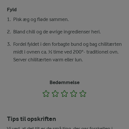
Fyld
Pisk æg og fløde sammen.
Bland chili og de øvrige ingredienser heri.
Fordel fyldet i den forbagte bund og bag chilitærten
midt i ovnen ca. ½ time ved 200°- traditionel ovn.
Server chilitærten varm eller lun.
Bedømmelse
1
2
3
4
5
Tips til opskriften
Vi ved, at det tit er de små ting, der gør forskellen i