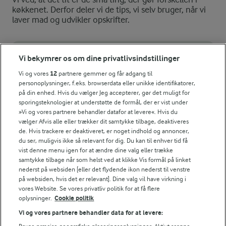
køkkenet. Derfor deler vi de tips, vi selv bruger, når vi
laver mad og udvikler opskrifter.
TIP
Vi bekymrer os om dine privatlivsindstillinger
Du kan skrue op og ned for styrken af chili, som du har lyst til.
Vi og vores
12
partnere gemmer og får adgang til
personoplysninger, f.eks. browserdata eller unikke identifikatorer,
FRYSETIP
på din enhed. Hvis du vælger Jeg accepterer, gør det muligt for
sporingsteknologier at understøtte de formål, der er vist under
Chilitærten kan fryses, hvis du bruger rejer i lage.
»Vi og vores partnere behandler datafor at levere«. Hvis du
vælger Afvis alle eller trækker dit samtykke tilbage, deaktiveres
NÆRINGSINDHOLD, PR 100 G
de. Hvis trackere er deaktiveret, er noget indhold og annoncer,
du ser, muligvis ikke så relevant for dig. Du kan til enhver tid få
Energiindhold:
vist denne menu igen for at ændre dine valg eller trække
Denne tærte er dejlig aftensmad en dag du er til
samtykke tilbage når som helst ved at klikke Vis formål på linket
grøn mad.
755 kJ / 180 kcal
nederst på websiden [eller det flydende ikon nederst til venstre
på websiden, hvis det er relevant]. Dine valg vil have virkning i
vores Website. Se vores privatliv politik for at få flere
Energifordeling
oplysninger.
Cookie politik
Vi og vores partnere behandler data for at levere:
ENERGI PR 100 G