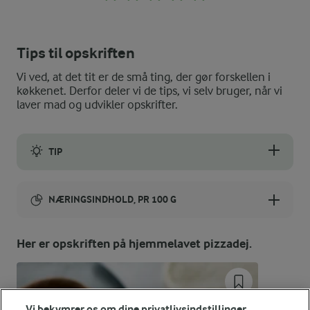
Tips til opskriften
Vi ved, at det tit er de små ting, der gør forskellen i
køkkenet. Derfor deler vi de tips, vi selv bruger, når vi
laver mad og udvikler opskrifter.
TIP
Har du en pizzasten, kan du med fordel bage pizzaen på den mi
NÆRINGSINDHOLD, PR 100 G
Energiindhold:
Her er opskriften på hjemmelavet pizzadej.
702 kJ / 168 kcal
Energifordeling
Vi bekymrer os om dine privatlivsindstillinger