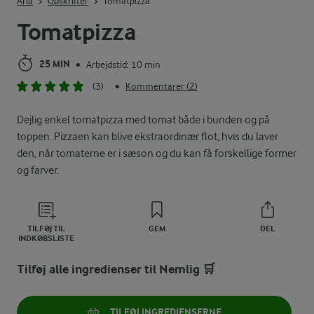
Arla
Opskrifter
Tomatpizza
Tomatpizza
25 MIN
Arbejdstid: 10 min
•
(3)
Kommentarer (2)
•
Dejlig enkel tomatpizza med tomat både i bunden og på
toppen. Pizzaen kan blive ekstraordinær flot, hvis du laver
den, når tomaterne er i sæson og du kan få forskellige former
og farver.
TILFØJ TIL
GEM
DEL
INDKØBSLISTE
Tilføj alle ingredienser til Nemlig 🛒
TILFØJ INGREDIENSERNE