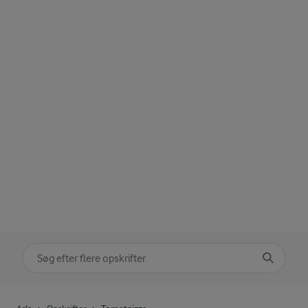
Søg på kategori
Indtast søgeord for at søge