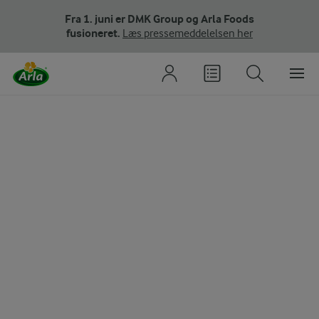
Fra 1. juni er DMK Group og Arla Foods
fusioneret.
Læs pressemeddelelsen her