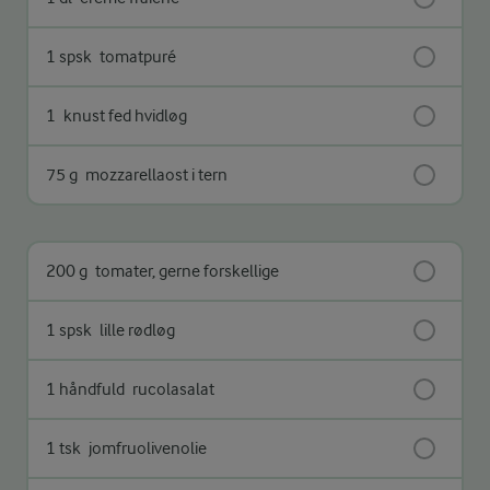
1 spsk
tomatpuré
1
knust fed hvidløg
75 g
mozzarellaost i tern
200 g
tomater, gerne forskellige
1 spsk
lille rødløg
1 håndfuld
rucolasalat
1 tsk
jomfruolivenolie