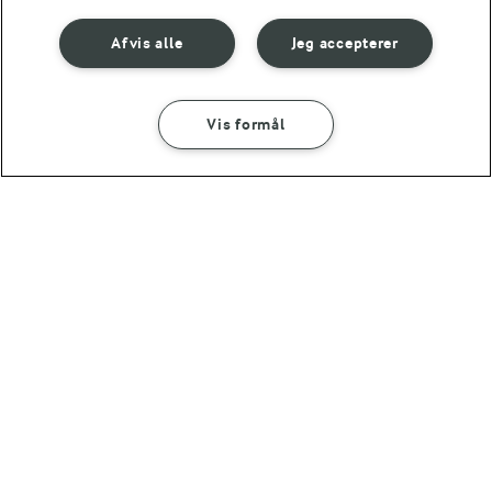
Afvis alle
Jeg accepterer
10 LÆKRE PIZZA OPSKRIFTER
Vis formål
Få endnu mere inspiration til
SÅDAN GØR DU
INGREDIENSER
din hjemmelavede pizza 🍕
25 MIN
Tomatpizza
Andre gode forslag