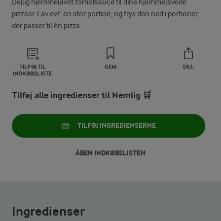
Dejlig hjemmelavet tomatsauce til dine hjemmelavede
pizzaer. Lav evt. en stor portion, og frys den ned i portioner,
der passer til én pizza.
TILFØJ TIL
GEM
DEL
INDKØBSLISTE
Tilføj alle ingredienser til Nemlig 🛒
TILFØJ INGREDIENSERNE
ÅBEN INDKØBSLISTEN
Ingredienser