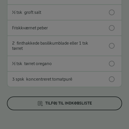
½ tsk
groft salt
Friskkværnet peber
2
finthakkede basilikumblade eller 1 tsk
tørret
½ tsk
tørret oregano
3 spsk
koncentreret tomatpuré
TILFØJ TIL INDKØBSLISTE