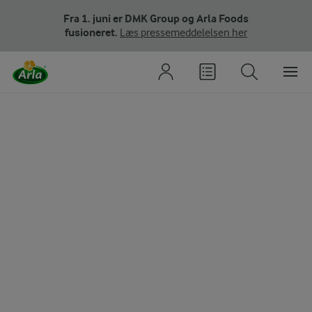
Fra 1. juni er DMK Group og Arla Foods
fusioneret.
Læs pressemeddelelsen her