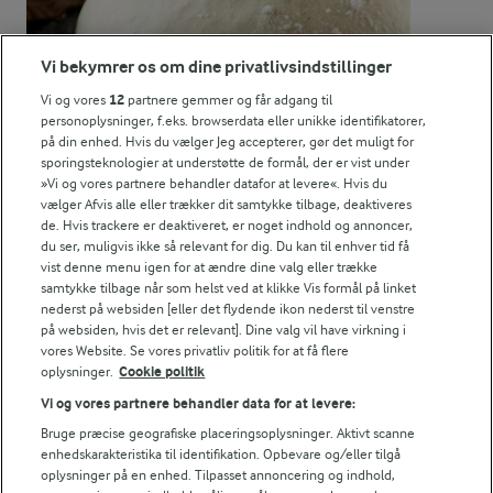
4,7 g
Fedt:
Vi bekymrer os om dine privatlivsindstillinger
4,7 g
Kulhydrat:
Vi og vores
12
partnere gemmer og får adgang til
personoplysninger, f.eks. browserdata eller unikke identifikatorer,
på din enhed. Hvis du vælger Jeg accepterer, gør det muligt for
sporingsteknologier at understøtte de formål, der er vist under
»Vi og vores partnere behandler datafor at levere«. Hvis du
vælger Afvis alle eller trækker dit samtykke tilbage, deaktiveres
de. Hvis trackere er deaktiveret, er noget indhold og annoncer,
1 TIME 25 MIN
du ser, muligvis ikke så relevant for dig. Du kan til enhver tid få
Pizzadej
vist denne menu igen for at ændre dine valg eller trække
samtykke tilbage når som helst ved at klikke Vis formål på linket
(653)
nederst på websiden [eller det flydende ikon nederst til venstre
på websiden, hvis det er relevant]. Dine valg vil have virkning i
vores Website. Se vores privatliv politik for at få flere
oplysninger.
Cookie politik
Vi og vores partnere behandler data for at levere:
Bruge præcise geografiske placeringsoplysninger. Aktivt scanne
For at se denne video skal du give tilladelse
enhedskarakteristika til identifikation. Opbevare og/eller tilgå
til de nødvendige cookies.
oplysninger på en enhed. Tilpasset annoncering og indhold,