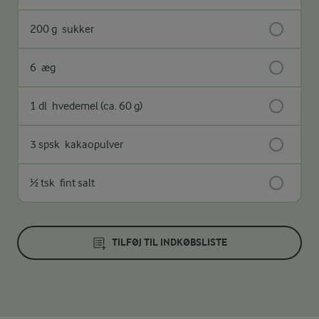
200 g
sukker
6
æg
1 dl
hvedemel (ca. 60 g)
3 spsk
kakaopulver
½ tsk
fint salt
TILFØJ TIL INDKØBSLISTE