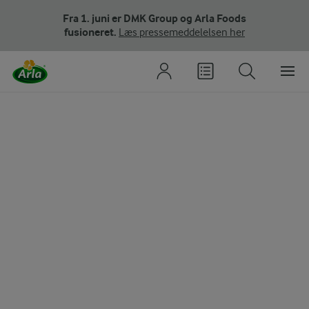
Fra 1. juni er DMK Group og Arla Foods
fusioneret.
Læs pressemeddelelsen her