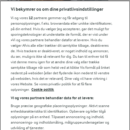
Vi bekymrer os om dine privatlivsindstillinger
25,8 g
Fedt:
Vi og vores
12
partnere gemmer og får adgang til
personoplysninger, f.eks. browserdata eller unikke identifikatorer,
37,5 g
Kulhydrat:
på din enhed. Hvis du vælger Jeg accepterer, gør det muligt for
sporingsteknologier at understøtte de formål, der er vist under
»Vi og vores partnere behandler datafor at levere«. Hvis du
vælger Afvis alle eller trækker dit samtykke tilbage, deaktiveres
de. Hvis trackere er deaktiveret, er noget indhold og annoncer,
du ser, muligvis ikke så relevant for dig. Du kan til enhver tid få
vist denne menu igen for at ændre dine valg eller trække
samtykke tilbage når som helst ved at klikke Vis formål på linket
45 MIN
nederst på websiden [eller det flydende ikon nederst til venstre
Chokoladekager
på websiden, hvis det er relevant]. Dine valg vil have virkning i
vores Website. Se vores privatliv politik for at få flere
(811)
oplysninger.
Cookie politik
Vi og vores partnere behandler data for at levere:
Bruge præcise geografiske placeringsoplysninger. Aktivt scanne
enhedskarakteristika til identifikation. Opbevare og/eller tilgå
LAKTOSEFRI MADLAVNING
oplysninger på en enhed. Tilpasset annoncering og indhold,
annoncerings- og indholdsmåling, målgruppeundersøgelser og
Få tips til madlavning uden
udvikling af tjenester.
laktose