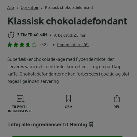
Indtast søgeord for at søge
Arla
Opskrifter
Klassisk chokoladefondant
Klassisk chokoladefondant
3 TIMER 40 MIN
Arbejdstid: 25 min
•
(42)
Kommentarer (6)
•
Superlækker chokoladekage med flydende midte, der
serveres varm evt. med flødeskum eller is - og en god kop
kaffe. Chokoladefondanterne kan forberedes i god tid og blot
bages lige inden servering.
TILFØJ TIL
GEM
DEL
INDKØBSLISTE
Tilføj alle ingredienser til Nemlig 🛒