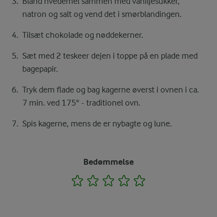
Bland hvedemel sammen med vaniljesukker,
natron og salt og vend det i smørblandingen.
Tilsæt chokolade og nøddekerner.
Sæt med 2 teskeer dejen i toppe på en plade med
bagepapir.
Tryk dem flade og bag kagerne øverst i ovnen i ca.
7 min. ved 175° - traditionel ovn.
Spis kagerne, mens de er nybagte og lune.
Bedømmelse
1
2
3
4
5