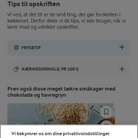
Tips til opskriften
Vi ved, at det tit er de små ting, der gør forskellen i
køkkenet. Derfor deler vi de tips, vi selv bruger, når vi
laver mad og udvikler opskrifter.
FRYSETIP
Den rå dej kan også fryses - lad dejen tø på køkkenbordet i et p
NÆRINGSINDHOLD, PR 100 G
Energiindhold:
Prøv også disse meget lækre småkager med
chokolade og havregryn
1838 kJ / 439 kcal
Energifordeling
ENERGI PR 100 G
Vi bekymrer os om dine privatlivsindstillinger