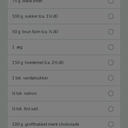
75 g
blødt smør
100 g
sukker (ca. 1¼ dl)
50 g
brun farin (ca. ¾ dl)
1
æg
150 g
hvedemel (ca. 2½ dl)
1 tsk
vaniljesukker
½ tsk
natron
½ tsk
fint salt
100 g
grofthakket mørk chokolade