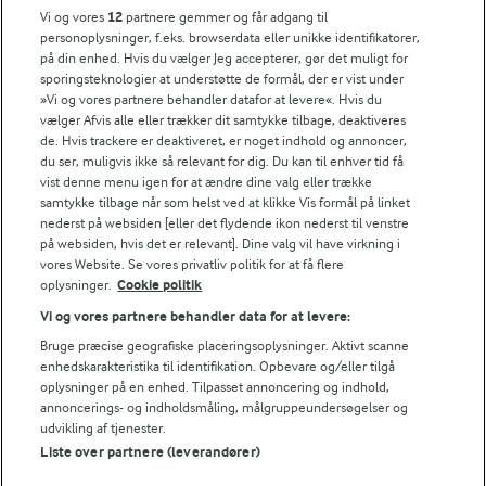
Vi og vores
12
partnere gemmer og får adgang til
1,8 g
Fiber:
personoplysninger, f.eks. browserdata eller unikke identifikatorer,
på din enhed. Hvis du vælger Jeg accepterer, gør det muligt for
5,6 g
Protein:
sporingsteknologier at understøtte de formål, der er vist under
»Vi og vores partnere behandler datafor at levere«. Hvis du
vælger Afvis alle eller trækker dit samtykke tilbage, deaktiveres
20,9 g
Fedt:
de. Hvis trackere er deaktiveret, er noget indhold og annoncer,
du ser, muligvis ikke så relevant for dig. Du kan til enhver tid få
vist denne menu igen for at ændre dine valg eller trække
57 g
Kulhydrat:
samtykke tilbage når som helst ved at klikke Vis formål på linket
nederst på websiden [eller det flydende ikon nederst til venstre
på websiden, hvis det er relevant]. Dine valg vil have virkning i
vores Website. Se vores privatliv politik for at få flere
oplysninger.
Cookie politik
Vi og vores partnere behandler data for at levere:
Bruge præcise geografiske placeringsoplysninger. Aktivt scanne
enhedskarakteristika til identifikation. Opbevare og/eller tilgå
30 MIN
oplysninger på en enhed. Tilpasset annoncering og indhold,
Småkager med chokolade og
annoncerings- og indholdsmåling, målgruppeundersøgelser og
havregryn
udvikling af tjenester.
Liste over partnere (leverandører)
(139)