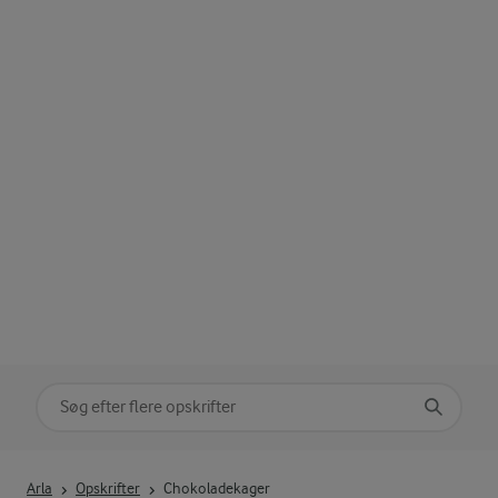
Søg på kategori
Indtast søgeord for at søge
Arla
Opskrifter
Chokoladekager