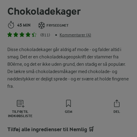
Chokoladekager
45 MIN
FRYSEEGNET
(811)
Kommentarer (4)
•
Disse chokoladekager går aldrig af mode - og falder altid i
smag. Det er en chokoladekageopskrift der stammer fra
80érne, og det er ikke uden grund, den stadig er så populær.
De lækre små chokoladesmåkager med chokolade- og
nøddestykker er dejligt sprøde - og er svære at holde fingrene
fra.
TILFØJ TIL
GEM
DEL
INDKØBSLISTE
Tilføj alle ingredienser til Nemlig 🛒