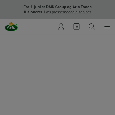
Fra 1. juni er DMK Group og Arla Foods
fusioneret.
Læs pressemeddelelsen her